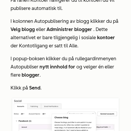
På fanen
Kontoer
navigerer du til kontoen du vil
publisere automatisk til.
I kolonnen
Autopublisering av blogg
klikker du på
Velg blogg
eller
Administrer
blogger
. Dette
alternativet er bare tilgjengelig i sosiale
kontoer
der
Kontotilgang
er satt til
Alle.
I popup-boksen klikker du på rullegardinmenyen
Autopubliser
nytt innhold
for
og velger én eller
flere
blogger
.
Klikk på
Send
.