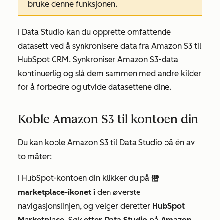
bruke denne funksjonen.
I Data Studio kan du opprette omfattende
datasett ved å synkronisere data fra Amazon S3 til
HubSpot CRM. Synkroniser Amazon S3-data
kontinuerlig og slå dem sammen med andre kilder
for å forbedre og utvide datasettene dine.
Koble Amazon S3 til kontoen din
Du kan koble Amazon S3 til Data Studio på én av
to måter:
I HubSpot-kontoen din klikker du på
marketplace
marketplace-ikonet i
den øverste
navigasjonslinjen, og velger deretter
HubSpot
Marketplace
. Søk
etter Data Studio
på
Amazon