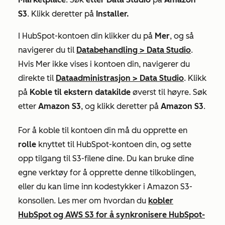
S3
. Klikk deretter på
Installer.
I HubSpot-kontoen din klikker du på
Mer
, og så
navigerer du til
Databehandling
>
Data Studio
.
Hvis
Mer
ikke vises i kontoen din, navigerer du
direkte til
Dataadministrasjon
>
Data Studio
. Klikk
på
Koble til ekstern datakilde
øverst til høyre. Søk
etter
Amazon S3
, og klikk deretter på
Amazon S3
.
For å koble til kontoen din må du opprette en
rolle
knyttet til HubSpot-kontoen din, og sette
opp tilgang til S3-filene dine. Du kan bruke dine
egne verktøy for å opprette denne tilkoblingen,
eller du kan lime inn kodestykker i Amazon S3-
konsollen. Les mer om hvordan du
kobler
HubSpot og AWS S3 for å synkronisere HubSpot-