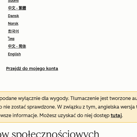
Suomi
中文 - 繁體
Dansk
Norsk
한국어
ไทย
中文 - 简体
English
Przejdź do mojego konta
t podane wyłącznie dla wygody. Tłumaczenie jest tworzone 
nie zostać sprawdzone. W związku z tym, angielska wersja 
owsze informacje. Możesz uzyskać do niej dostęp
tutaj
.
ów społecznościowych