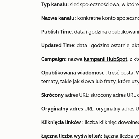
Typ kanału:
sieć społecznościowa, w które
Nazwa kanału:
konkretne konto społeczno
Publish Time
: data i godzina opublikowan
Updated Time
: data i godzina ostatniej a
Campaign:
nazwa
kampanii HubSpot
, z k
Opublikowana wiadomość
: treść posta
tematy, takie jak słowa lub frazy, które uzys
Skrócony
adres URL: skrócony adres URL 
Oryginalny adres
URL: oryginalny adres 
Kliknięcia linków
: liczba kliknięć dowoln
Łączna liczba wyświetleń:
łączna liczba 