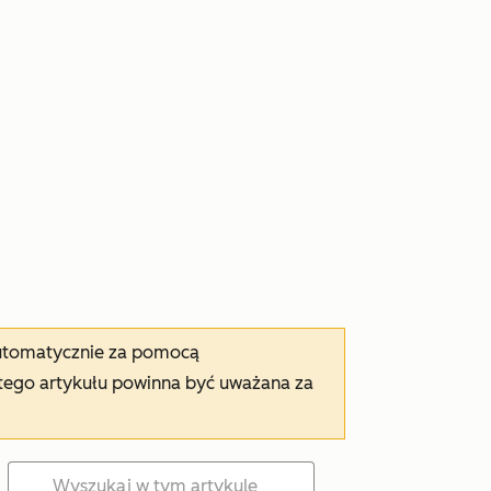
automatycznie za pomocą
tego artykułu powinna być uważana za