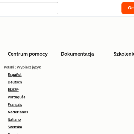
Ge
Centrum pomocy
Dokumentacja
Szkoleni
Polski
: Wybierz język
Español
Deutsch
日本語
Português
Français
Nederlands
Italiano
Svenska