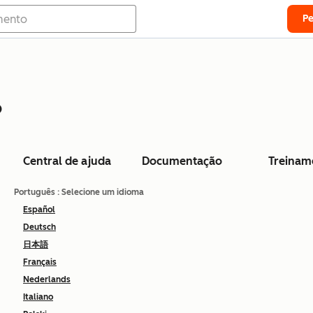
P
o
Central de ajuda
Documentação
Treinam
Português
: Selecione um idioma
Español
Deutsch
日本語
Français
Nederlands
Italiano