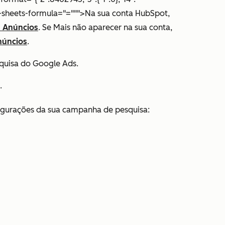
data-sheets-formula="=""">Na sua conta HubSpot,
>
Anúncios
. Se
Mais
não aparecer na sua conta,
núncios
.
uisa do Google Ads.
.
nfigurações da sua campanha de pesquisa: