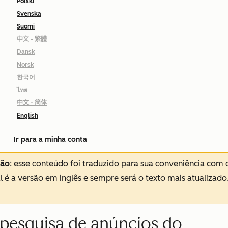
Polski
Svenska
Suomi
中文 - 繁體
Dansk
Norsk
한국어
ไทย
中文 - 简体
English
Ir para a minha conta
ção
: esse conteúdo foi traduzido para sua conveniência com 
al é a versão em inglês e sempre será o texto mais atualizado
pesquisa de anúncios do