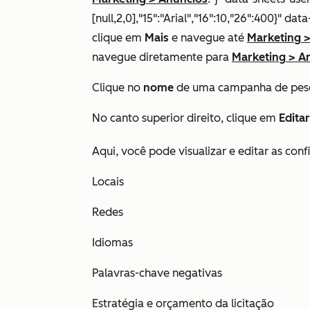
[null,2,0],"15":"Arial","16":10,"26":400}" 
clique em
Mais
e navegue até
Marketing
navegue diretamente para
Marketing
>
A
Clique no
nome
de uma campanha de pesq
No canto superior direito, clique em
Editar
Aqui, você pode visualizar e editar as co
Locais
Redes
Idiomas
Palavras-chave negativas
Estratégia e orçamento da licitação