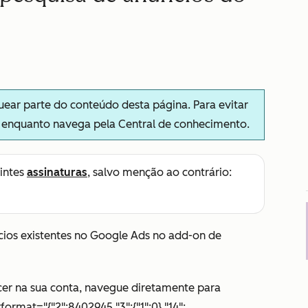
ar parte do conteúdo desta página. Para evitar
s enquanto navega pela Central de conhecimento.
intes
assinaturas
, salvo menção ao contrário:
ios existentes no Google Ads no add-on de
er na sua conta, navegue diretamente para
rformat="{"2":8402945,"3":{"1":0},"14":