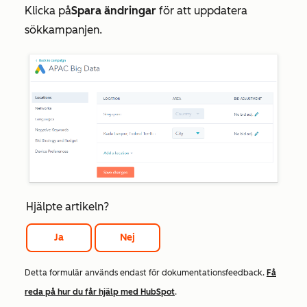
Klicka på
Spara ändringar
för att uppdatera
sökkampanjen.
Hjälpte artikeln?
Ja
Nej
Detta formulär används endast för dokumentationsfeedback.
Få
reda på hur du får hjälp med HubSpot
.