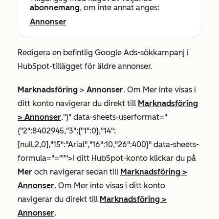
abonnemang
, om inte annat anges:
Annonser
Redigera en befintlig Google Ads-sökkampanj i
HubSpot-tillägget för äldre annonser.
Marknadsföring
>
Annonser
. Om
Mer
inte visas i
ditt konto navigerar du direkt till
Marknadsföring
>
Annonser
."}" data-sheets-userformat="
{"2":8402945,"3":{"1":0},"14":
[null,2,0],"15":"Arial","16":10,"26":400}" data-sheets-
formula="=""">I ditt HubSpot-konto klickar du på
Mer
och navigerar sedan till
Marknadsföring
>
Annonser
. Om
Mer
inte visas i ditt konto
navigerar du direkt till
Marknadsföring
>
Annonser
.