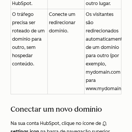
HubSpot.
outro lugar.
O tráfego
Conecte um
Os visitantes
precisa ser
redirecionar
são
roteado de um
domínio.
redirecionados
domínio para
automaticamente
outro, sem
de um domínio
hospedar
para outro (por
conteúdo.
exemplo,
mydomain.com
para
www.mydomain.com
Conectar um novo domínio
Na sua conta HubSpot, clique no ícone de
settings icon
na barra de navegação superior.