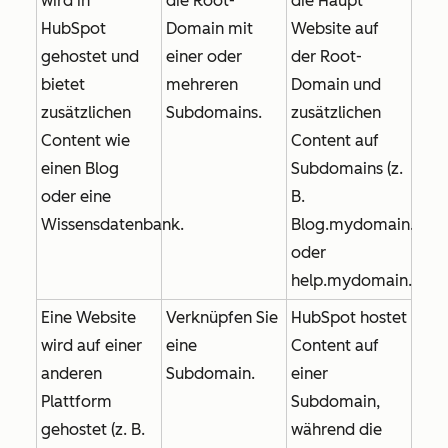
wird in
die Root-
die Haupt
HubSpot
Domain mit
Website auf
gehostet und
einer oder
der Root-
bietet
mehreren
Domain und
zusätzlichen
Subdomains.
zusätzlichen
Content wie
Content auf
einen Blog
Subdomains (z.
oder eine
B.
Wissensdatenbank.
Blog.mydomain.com
oder
help.mydomain.com
Eine Website
Verknüpfen Sie
HubSpot hostet
wird auf einer
eine
Content auf
anderen
Subdomain.
einer
Plattform
Subdomain,
gehostet (z. B.
während die