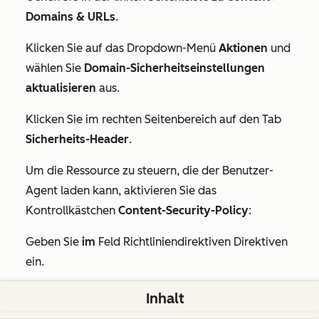
Domains & URLs
.
Klicken Sie auf das Dropdown-Menü
Aktionen
und
wählen Sie
Domain-Sicherheitseinstellungen
aktualisieren
aus.
Klicken Sie im rechten Seitenbereich auf den Tab
Sicherheits-Header
.
Um die Ressource zu steuern, die der Benutzer-
Agent laden kann, aktivieren Sie das
Kontrollkästchen
Content-Security-Policy
:
Geben Sie
im
Feld
Richtliniendirektiven Direktiven
ein.
Um volle Funktionalität auf von HubSpot
Inhalt
gehosteten Seiten zu gewährleisten, sollten die