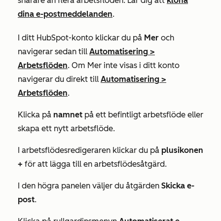
snarare än flera arbetsflöden. Lär dig att
klona
dina e-postmeddelanden
.
I ditt HubSpot-konto klickar du på
Mer
och
navigerar sedan till
Automatisering
>
Arbetsflöden
. Om
Mer
inte visas i ditt konto
navigerar du direkt till
Automatisering
>
Arbetsflöden
.
Klicka på
namnet
på ett befintligt arbetsflöde eller
skapa ett nytt arbetsflöde.
I arbetsflödesredigeraren klickar du på
plusikonen
+
för att lägga till en arbetsflödesåtgärd.
I den högra panelen väljer du åtgärden
Skicka e-
post
.