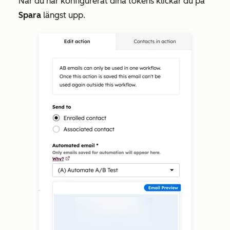
När du har konfigurerat dina tokens klickar du på
Spara
längst upp.