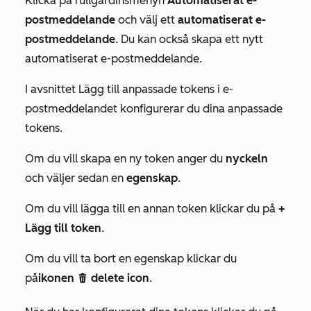
Klicka på rullgardinsmenyn
Automatiserat e-
postmeddelande
och välj ett
automatiserat e-
postmeddelande
. Du kan också skapa ett nytt
automatiserat e-postmeddelande.
I avsnittet
Lägg till anpassade tokens
i e-
postmeddelandet konfigurerar du dina anpassade
tokens.
Om du vill skapa en ny token anger du
nyckeln
och väljer sedan en
egenskap
.
Om du vill lägga till en annan token klickar du på
+
Lägg till token
.
Om du vill ta bort en egenskap klickar du
på
ikonen
delete icon
.
delete e