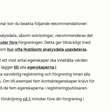
renar bör du beakta följande rekommendationer:
analysdata, såsom
sidvisningar
, rekommenderas det
nuter före
förgreningen. Detta ger tillräckligt med
r om
hur ofta HubSpots analysdata uppdateras
.
 ett visst antal egenskaper ska innehålla värden
 lägger
till
alla
egenskaperna i
ra oavsiktlig registrering och förgrening innan alla
. Om till exempel fem kontaktegenskaper krävs för
ill de fem egenskaperna i registreringsutlösaren.
 fördröjning
på 5
minuter före din förgrening i