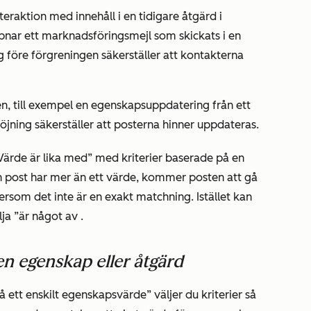
eraktion med innehåll i en tidigare åtgärd i
ppnar ett marknadsföringsmejl som skickats i en
ing före förgreningen säkerställer att kontakterna
n, till exempel en egenskapsuppdatering från ett
röjning säkerställer att posterna hinner uppdateras.
Värde är lika med”
med kriterier baserade på en
in post har mer än ett värde, kommer posten att gå
ersom det inte är en exakt matchning. Istället kan
lja
”är något av
.
en egenskap eller åtgärd
å ett enskilt egenskapsvärde”
väljer du kriterier så