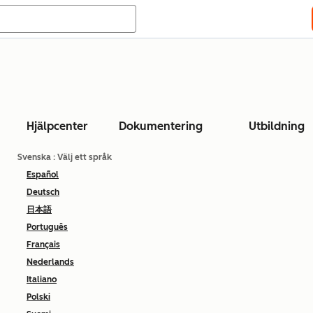
Hjälpcenter
Dokumentering
Utbildning
Svenska
: Välj ett språk
Español
Deutsch
日本語
Português
Français
Nederlands
Italiano
Polski