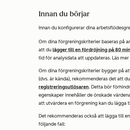
Innan du börjar
Innan du konfigurerar dina arbetsflödesg
Om dina förgreningskriterier baseras på 
att du
lägger till en fördröjning på 80 mi
tid för analysdata att uppdateras. Läs me
Om dina förgreningskriterier bygger på att
(dvs.
är kända)
, rekommenderas det att du
registreringsutlösaren
. Detta bör förhind
egenskaper innehåller de önskade värdena
att utvärdera en förgrening kan du lägga t
Det rekommenderas också att lägga till en
följande fall: