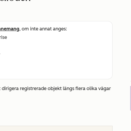
nnemang
, om inte annat anges:
rise
e
t dirigera registrerade objekt längs flera olika vägar