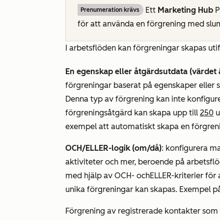
Ett
Marketing Hub
P
Prenumeration krävs
för att använda en förgrening
med slum
I arbetsflöden kan förgreningar skapas utif
En egenskap eller åtgärdsutdata (värdet ä
förgreningar baserat på egenskaper eller st
Denna typ av förgrening kan inte konfigu
förgreningsåtgärd kan skapa upp till
250
u
exempel att automatiskt skapa en förgrenin
OCH/ELLER-logik (om/då)
: konfigurera ma
aktiviteter och mer, beroende på arbetsfl
med hjälp av
OCH-
och
ELLER-kriterier
för 
unika förgreningar kan skapas. Exempel 
Förgrening av registrerade kontakter som ha