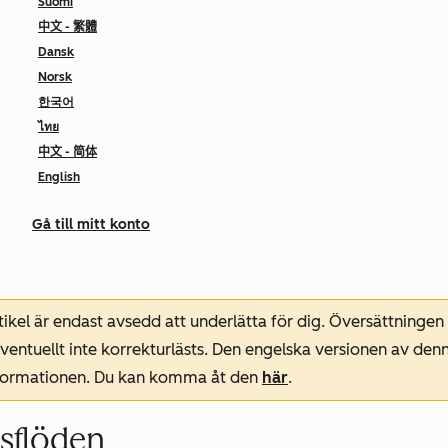
Suomi
中文 - 繁體
Dansk
Norsk
한국어
ไทย
中文 - 简体
English
Gå till mitt konto
ikel är endast avsedd att underlätta för dig. Översättningen
entuellt inte korrekturlästs. Den engelska versionen av denn
nformationen. Du kan komma åt den
här
.
sflöden