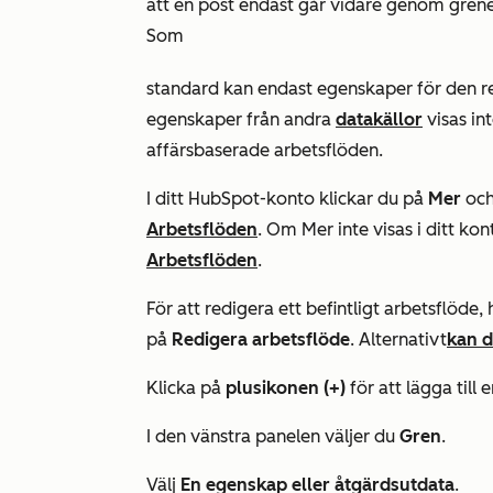
att en post endast går vidare genom grene
Som
standard kan endast egenskaper för den r
egenskaper från andra
datakällor
visas in
affärsbaserade arbetsflöden.
I ditt HubSpot-konto klickar du på
Mer
och
Arbetsflöden
. Om
Mer
inte visas i ditt kon
Arbetsflöden
.
För att redigera ett befintligt arbetsflöde
på
Redigera arbetsflöde
. Alternativt
kan d
Klicka på
plusikonen
(+)
för att lägga till 
I den vänstra panelen väljer du
Gren
.
Välj
En egenskap eller åtgärdsutdata
.