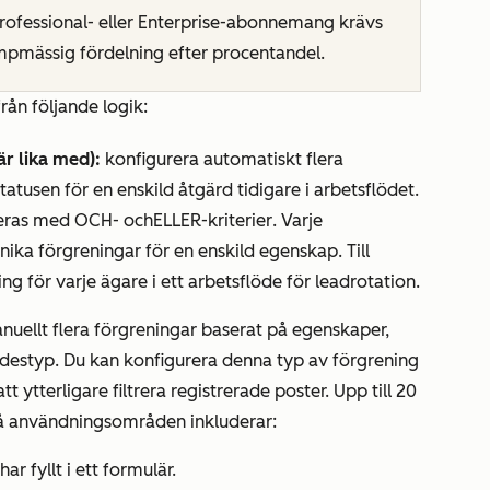
rofessional- eller
Enterprise-abonnemang
krävs
pmässig fördelning efter procentandel
.
rån följande logik:
r lika med):
konfigurera automatiskt flera
atusen för en enskild åtgärd tidigare i arbetsflödet.
reras med
OCH-
och
ELLER-kriterier
. Varje
nika förgreningar för en enskild egenskap. Till
g för varje ägare i ett arbetsflöde för leadrotation.
nuellt flera förgreningar baserat på egenskaper,
ödestyp. Du kan konfigurera denna typ av förgrening
att ytterligare filtrera registrerade poster. Upp till 20
på användningsområden inkluderar:
r fyllt i ett formulär.