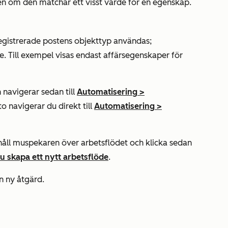
n om den matchar ett visst värde för en egenskap.
egistrerade postens objekttyp användas;
te. Till exempel visas endast affärsegenskaper för
 navigerar sedan till
Automatisering
>
to navigerar du direkt till
Automatisering
>
, håll muspekaren över arbetsflödet och klicka sedan
u skapa ett nytt arbetsflöde
.
en ny åtgärd.