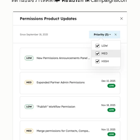
ที่ด้านบนขวาให้คลิก
คอนประกาศ
CampaignsIcon
campaignsIcon