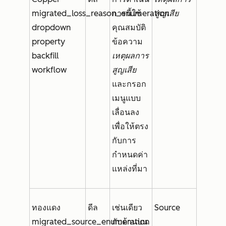
migrated_loss_reason_enumeration
การนี้ใช้
สูญเสีย
dropdown
คุณสมบัติ
property
ข้อความ
backfill
เหตุผลการ
workflow
สูญเสีย
และกรอก
เมนูแบบ
เลื่อนลง
เพื่อให้ตรง
กับการ
กำหนดค่า
แหล่งที่มา
ทองแดง
ดีล
เช่นเดียว
Source
migrated_source_enumeration
กับด้านบน