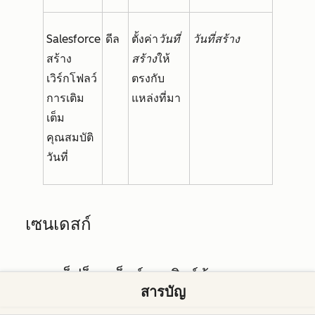
Salesforce
ดีล
ตั้งค่า
วันที่
วันที่สร้าง
สร้าง
สร้าง
ให้
เวิร์กโฟลว์
ตรงกับ
การเติม
แหล่งที่มา
เต็ม
คุณสมบัติ
วันที่
เซนเดสก์
การแม็ปอ็อบเจ็กต์การซิงค์ข้อมูล
สารบัญ
Zendesk