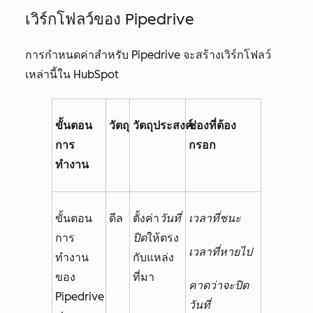
เวิร์กโฟลว์ของ Pipedrive
การกำหนดค่าสำหรับ Pipedrive จะสร้างเวิร์กโฟลว์
เหล่านี้ใน HubSpot
ขั้นตอน
วัตถุ
วัตถุประสงค์
ช่องที่ต้อง
การ
กรอก
ทำงาน
ขั้นตอน
ดีล
ตั้งค่า
วันที่
เวลาที่ชนะ
การ
ปิด
ให้ตรง
เวลาที่หายไป
ทำงาน
กับแหล่ง
ของ
ที่มา
คาดว่าจะปิด
Pipedrive
วันที่