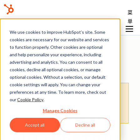
菜
单
We use cookies to improve HubSpot’s site. Some
知识库
cookies are necessary for our website and services
to function properly. Other cookies are optional
and help personalize your experience, including
advertising and analytics. You can consent to all
已连接的电子邮件
cookies, decline all optional cookies, or manage
optional cookies. Without a selection, our default
cookie settings will apply. You can change your
请注意：
：本文仅为方便您阅读而提供。
本文
preferences at any time. To learn more, check out
由翻译软件自动翻译，可能未经校对。本文的
our
Cookie Policy
.
英文版应被视为官方版本，您可在此找到最新
Manage Cookies
信息。您可以
在此处
访问。
Accept all
Decline all
查找电子邮件服务器的