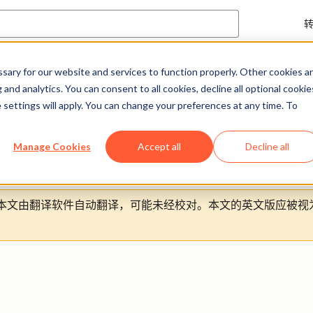
ary for our website and services to function properly. Other cookies a
帮助中心
文档
and analytics. You can consent to all cookies, decline all optional cookie
 settings will apply. You can change your preferences at any time. To
Manage Cookies
Accept all
Decline all
本文由翻译软件自动翻译，可能未经校对。本文的英文版应被视