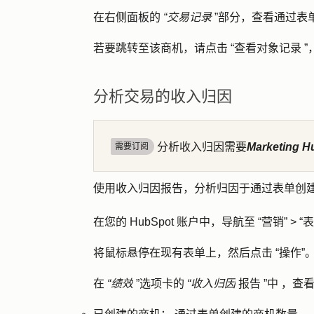
在右侧面板的
“交易记录
”部分，查看通过表
若要跳转至该商机，请点击
“查看对象记录
”
分析交易的收入归因
分析收入归因需要
Marketing H
需要订阅
使用收入归因报告，分析归因于通过表单创建
在您的 HubSpot 账户中，导航至
“营销”
>
“表
将鼠标悬停在现有表单上，然后点击
“操作
”
在
“绩效
”选项卡的
“收入归因
报告
”中
，查