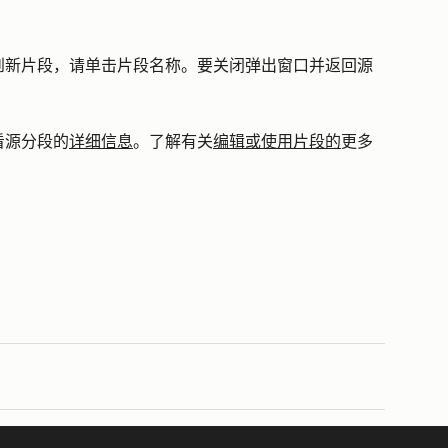
到新片段，请单击片段
名称
。要关闭弹出窗口并返回源
看源分段的
详细信息
。了解有关
编辑或使用片段的
更多