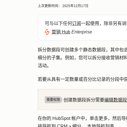
上次更新时间：
2025年12月17日
可与以下任何
订阅
一起使用，除非另有说
营销 Hub
Enterprise
拆分数据段可创建多个静态数据段，其中包
细分的子集。例如，您可以拆分接收营销材
活动。
若要从具有一定数量或百分比记录的分段中
创建数据段拆分需要
编辑数据段
需要权限
在你的 HubSpot 帐户中，单击
更多
，然后导
接导航到
CRM
>
细分
。 本地导航列表