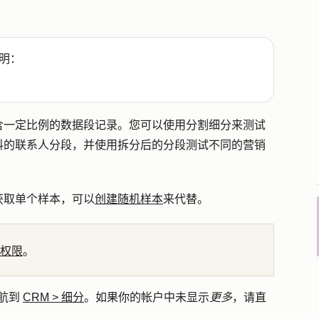
明：
含一定比例的数据段记录。您可以使用分割细分来测试
料的联系人分段，并使用拆分后的分段测试不同的营销
获取单个样本，可以
创建随机样本
来代替。
权限
。
航到
CRM
>
细分
。如果你的帐户中未显示
更多
，请直