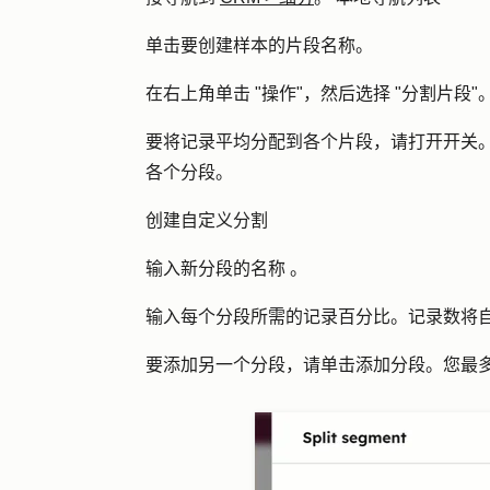
单击要创建样本的片段
名称
。
在右上角单击 "
操作
"，然后选择 "
分割片段
"
要将记录平均分配到各个片段，请打开
开关
各个分段。
创建自定义分割
输入新分段的
名称
。
输入每个分段所需的记录
百分比
。记录数将
要添加另一个分段，请单击
添加分段
。您最多