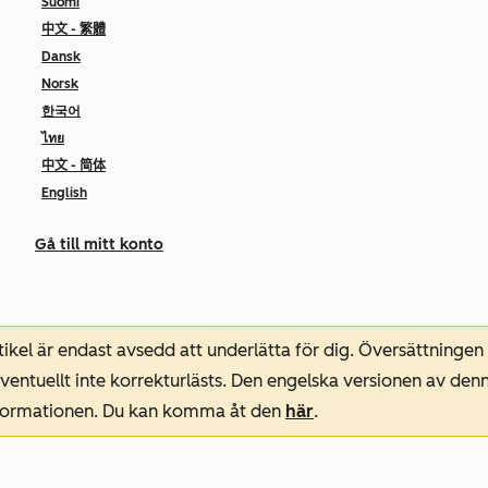
Suomi
中文 - 繁體
Dansk
Norsk
한국어
ไทย
中文 - 简体
English
Gå till mitt konto
ikel är endast avsedd att underlätta för dig. Översättningen
entuellt inte korrekturlästs. Den engelska versionen av denn
nformationen. Du kan komma åt den
här
.
t