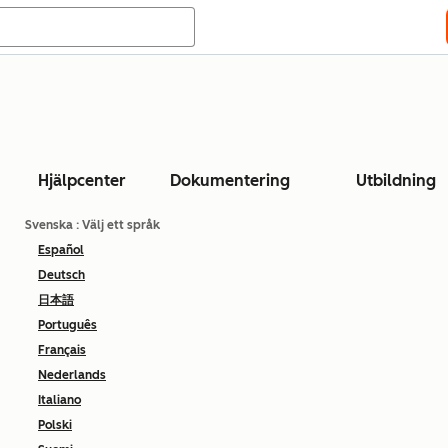
Hjälpcenter
Dokumentering
Utbildning
Svenska
: Välj ett språk
Español
Deutsch
日本語
Português
Français
Nederlands
Italiano
Polski