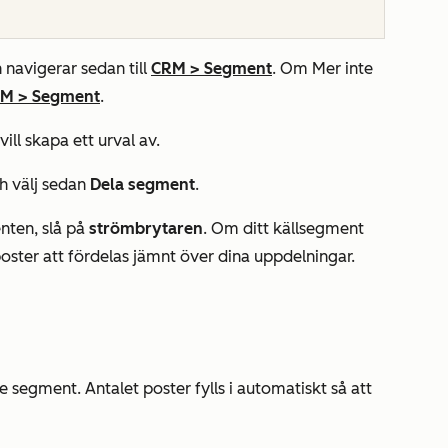
 navigerar sedan till
CRM
>
Segment
. Om
Mer
inte
RM
>
Segment
.
ll skapa ett urval av.
ch välj sedan
Dela segment
.
nten, slå på
strömbrytaren
. Om ditt källsegment
ster att fördelas jämnt över dina uppdelningar.
e segment. Antalet poster fylls i automatiskt så att