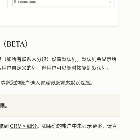
BETA）
段（如所有联系人分段）设置默认列。默认列会显示给
盖用户自定义的列，但用户可以随时
恢复到默认
列。
中将
您的账户选入
管理员配置的默认视图
。
限。
航到
CRM
>
细分
。如果你的帐户中未显示
更多
，请直