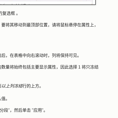
的
复选框
。
。要将其移动到最顶部位置，请将鼠标悬停在属性上，
结后，在表格中向右滚动时，列将保持可见。
数量将始终包括主要显示属性，因此选择 1 将只冻结
到
以上列冻结
行的上方。
认值
。
分段
"，然后单击 "
应用
"。