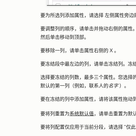
要为所选列添加属性，请选择
左侧属性旁边
要调整列的顺序，请单击并拖动右侧的
属性
然后单击
移动到顶部
。
要移除一列，请单击属性右侧
的 X
。
要冻结段中最左边的列，请单击
冻结列
。冻
选择要冻结的
列数
，最多三个属性。您选择的
默认的第一列（例如，联系人的
名字
）。
要在冻结的列中添加属性，请将该
属性
拖动
要将列重置为
系统默认值
，请单击
重置为默
要将列配置仅应用于当前分段，请选择 "
仅此