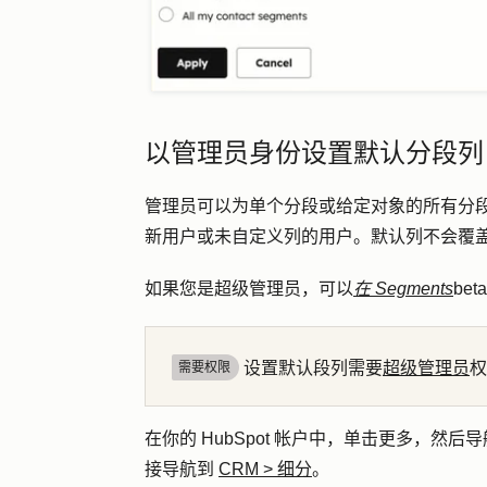
以管理员身份设置默认分段列（
管理员可以为单个分段或给定对象的所有分
新用户或未自定义列的用户。默认列不会覆
如果您是超级管理员，可以
在 Segments
beta
设置默认段列需要
超级管理员
权
需要权限
在你的 HubSpot 帐户中，单击
更多
，然后导
接导航到
CRM
>
细分
。