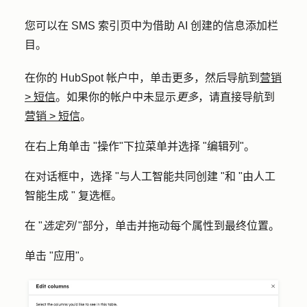
您可以在 SMS 索引页中为借助 AI 创建的信息添加栏
目。
在你的 HubSpot 帐户中，单击
更多
，然后导航到
营销
>
短信
。如果你的帐户中未显示
更多
，请直接导航到
营销
>
短信
。
在右上角单击 "
操作
"下拉菜单并选择 "
编辑列
"。
在对话框中，选择 "
与人工智能共同创建
"和 "
由人工
智能生成 "
复选框。
在 "
选定列
"部分，单击并拖动每个属性到最终位置。
单击 "
应用
"。