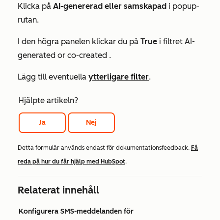
Klicka på
AI-genererad eller samskapad
i popup-
rutan.
I den högra panelen klickar du på
True
i filtret
AI-
generated or co-created
.
Lägg till eventuella
ytterligare filter
.
Hjälpte artikeln?
Ja
Nej
Detta formulär används endast för dokumentationsfeedback.
Få
reda på hur du får hjälp med HubSpot
.
Relaterat innehåll
Konfigurera SMS-meddelanden för