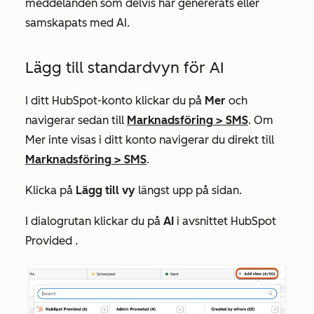
meddelanden som delvis har genererats eller
samskapats med AI.
Lägg till standardvyn för AI
I ditt HubSpot-konto klickar du på
Mer
och
navigerar sedan till
Marknadsföring
>
SMS
. Om
Mer
inte visas i ditt konto navigerar du direkt till
Marknadsföring
>
SMS
.
Klicka på
Lägg till vy
längst upp på sidan.
I dialogrutan klickar du på
AI
i avsnittet
HubSpot
Provided
.