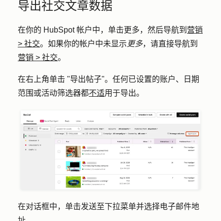
导出社交文章数据
在你的 HubSpot 帐户中，单击
更多
，然后导航到
营销
>
社交
。如果你的帐户中未显示
更多
，请直接导航到
营销
>
社交
。
在右上角单击 "
导出帖子
"。任何已设置的账户、日期
范围或活动筛选器都
不适
用于导出。
在对话框中，单击
发送至
下拉菜单并选择
电子邮件地
址
。