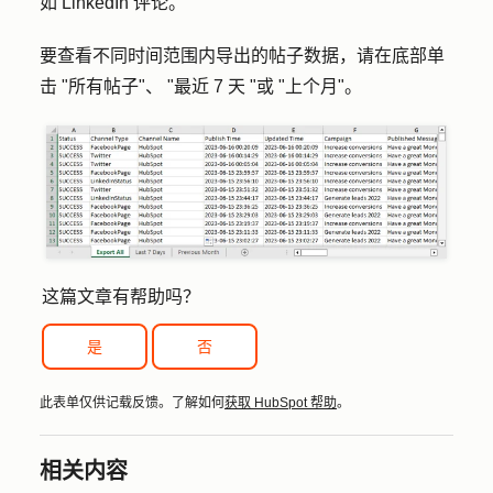
如 LinkedIn 评论。
要查看不同时间范围内导出的帖子数据，请在底部单
击 "
所有帖子
"
、
"
最近 7 天 "
或
"上个月
"
。
这篇文章有帮助吗？
是
否
此表单仅供记载反馈。了解如何
获取 HubSpot 帮助
。
相关内容