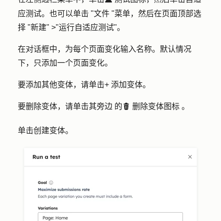
testIcon
应测试
。也可以单击 "
文件 "菜单
，然后在页面顶部选
择 "
新建"
>
"
运行自适应测试
"。
在对话框中，为每个页面变化输入
名称
。默认情况
下，只添加一个页面变化。
要添加其他变体，请单击
+
添加变体
。
要删除变体，请单击其旁边
的
删除变体图标
。
delete
单击
创建变体
。