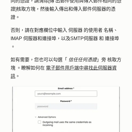
同的憑證，請清除[傳
出郵件使用與傳入郵件相同的憑
證
]核取方塊，然後輸入傳出和傳入郵件伺服器的憑
證。
否則，請在對應欄位中輸入
伺服器
的使用者
名稱
、
IMAP
伺服器和連接埠，以及SMTP伺服器
和
連接埠
。
如有需要，您也可以勾選「
信任任何憑證
」旁
核取方
塊
。瞭解如何在
電子郵件用戶端中尋找此伺服器資
訊
。