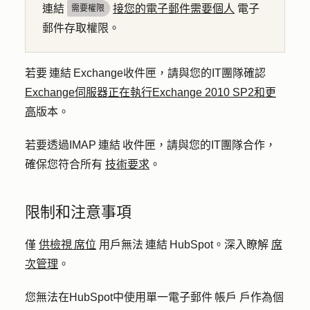
連結
接您的電子郵件需要個人
電子
需要權限
郵件存取權限。
若要 連結 Exchange收件匣，請與您的IT團隊確認
Exchange伺服器正在執行Exchange 2010 SP2和更
高
版本。
若要透過IMAP 連結 收件匣，請與您的IT團隊合作，
確保您符合所有
技術要求
。
限制和注意事項
僅
供檢視 席位
用戶無法 連結 HubSpot。深入瞭解
席
次管理
。
您無法在HubSpot中使用單一電子郵件 帳戶
戶作為
個