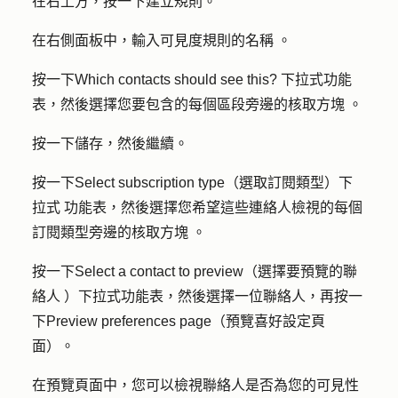
在右上方，按一下
建立規則
。
在右側面板中，輸入可見度規則的
名稱
。
按一下
Which contacts should see this
?
下拉式功能
表，然後選擇您要包含的每個區段旁邊的
核取方塊
。
按一下
儲存，然後繼續
。
按一下
Select subscription type（選取訂閱類型）下
拉式
功能表，然後選擇您希望這些連絡人檢視的每個
訂閱類型旁邊的
核取方塊
。
按一下
Select a contact to preview（選擇要預覽的聯
絡人
）下拉式功能表，然後選擇一位
聯絡人
，再按一
下
Preview preferences page（預覽喜好設定頁
面
）。
在預覽頁面中，您可以檢視聯絡人是否為您的可見性