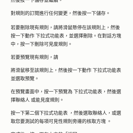
然後按一下
儲存並繼續
。
對規則的訂閱進行任何變更，然後按一下
儲存
。
若要刪除現有規則，請將滑鼠懸停在該規則上，然後
按一下
動作
下拉式功能表，並選擇
刪除
。在對話方塊
中，按一下
刪除可見度規則
。
若要預覽現有規則，請
將滑鼠移至該規則上，然後按一下
動作
下拉式功能表
並選取
預覽
。
在預覽畫面中，按一下
預覽為
下拉式功能表，然後選
擇
聯絡人
或
能見度規則
。
按一下第二個
下拉式功能表
，然後選取
聯絡人
，或選
取您要測試的每項可見性規則旁邊的
核取方塊
。