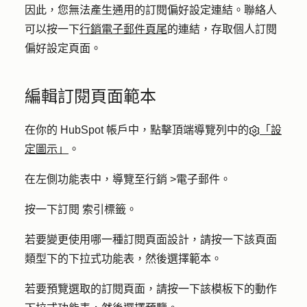
因此，您無法產生通用的訂閱偏好設定連結。聯絡人
可以按一下
行銷電子郵件頁尾
的連結，存取個人訂閱
偏好設定頁面。
編輯訂閱頁面範本
在你的 HubSpot 帳戶中，點擊頂端導覽列中的
「設
定圖示」
。
在左側功能表中，導覽至
行銷
>
電子郵件
。
按一下
訂閱
索引標籤。
若要變更使用哪一種訂閱頁面設計，請按一下該頁面
類型下
的下拉式
功能表，然後選擇
範本
。
若要預覽選取的訂閱頁面，請按一下該模板下的
動作