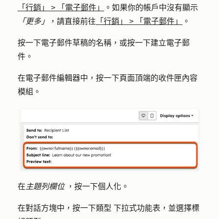
「行銷」
>
「電子郵件」
。如果你的帳戶中沒有顯示
「更多」
，請直接前往
「行銷」
>
「電子郵件」
。
按一下電子郵件草稿的
名稱
，或按一下
建立
電子郵
件。
在電子郵件編輯器中，按一下頁面頂端的
收件匣內容
模組。
在
主題列欄位
，按一下
個人化
。
在對話方塊中，按一下
類型
下拉式功能表，並選擇
標