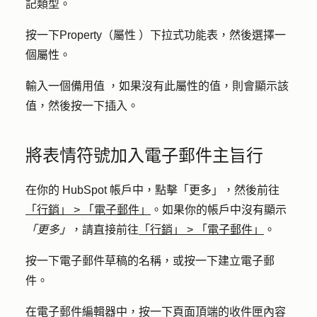
記類型
。
按一下
Property（屬性
）下拉式功能表，然後選擇一
個
屬性
。
輸入一個
備用值
，如果沒有此屬性的值，則會顯示該
值，然後按一下
插入
。
將表情符號加入電子郵件主旨行
在你的 HubSpot 帳戶中，點擊
「更多」
，然後前往
「行銷」
>
「電子郵件」
。如果你的帳戶中沒有顯示
「更多」
，請直接前往
「行銷」
>
「電子郵件」
。
按一下電子郵件草稿的
名稱
，或按一下
建立
電子郵
件。
在電子郵件編輯器中，按一下頁面頂端的
收件匣內容