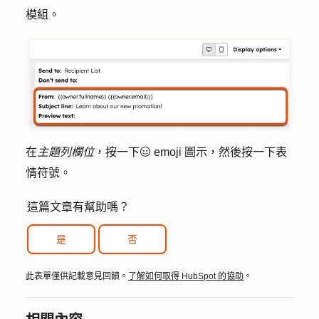
模組。
在
主題列欄位
，按一下
emoji 圖示
，然後按一下
表
emoji underund
情
符號
。
這篇文章有幫助嗎？
是
否
此表單僅供記載意見回饋。
了解如何取得 HubSpot 的協助
。