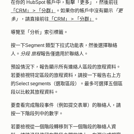
在你的 HubSpot 帳戶中，點擊
「更多」
，然後前往
「CRM」
>
「分群」
。如果你的帳戶中沒有顯示
「更
多」
，請直接前往
「CRM」
>
「分群」
。
導覽至「
分析
」索引標籤。
按一下
Segment 類型下拉式
功能表，然後選擇
聯絡
人
。
分段
旅程
報告僅適用於聯絡人。
預設情況下，報告顯示所有連絡人區段的旅程資料。
若要檢視特定區段的旅程資料，請按一下報告右上方
的
Select segments（選取區段
）。最多可選擇五個
區
段
以比較其旅程資料。
要查看完成階段事件（例如提交表單）的聯絡人，請
按一下階段列中的
數字
。
若要檢視從一個階段轉移到下一個階段的聯絡人資