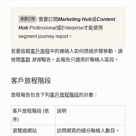
需要訂閱
Marketing Hub
或
Content
需要訂閱
Hub
Professional
或
Enterprise
才能使用
segment journey report。
若要追蹤
客戶旅程
中的連絡人如何透過步驟移動，請
檢閱
客群
旅程
報告。此報告只適用於聯絡人區段。
客戶旅程階段
旅程報告包含下列
客戶旅程階段
的計數：
客戶旅程階段 (依
說明
序)
瀏覽過網站
訪問網頁的細分聯絡人數目。