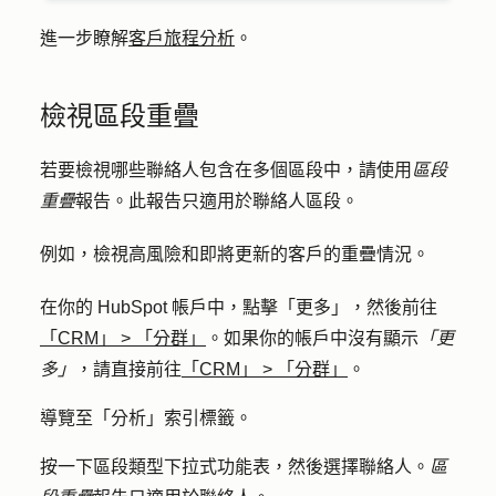
進一步瞭解
客戶旅程分析
。
檢視區段重疊
若要檢視哪些聯絡人包含在多個區段中，請使用
區段
重疊
報告。此報告只適用於聯絡人區段。
例如，檢視高風險和即將更新的客戶的重疊情況。
在你的 HubSpot 帳戶中，點擊
「更多」
，然後前往
「CRM」
>
「分群」
。如果你的帳戶中沒有顯示
「更
多」
，請直接前往
「CRM」
>
「分群」
。
導覽至「
分析
」索引標籤。
按一下
區段類型下拉式
功能表，然後選擇
聯絡人
。
區