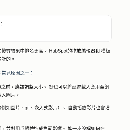
：
在搜尋結果中排名更高
。 HubSpot的
拖放編輯器和
模板
設計的。
下常見原因之一：
ot之前，應該調整大小。 您也可以將
延遲載入
套用至網
載入圖片。
例如圖片、gif、嵌入式影片）。 自動播放影片也會增
，並對用戶體驗造成負面影響。 進一步瞭解如何在