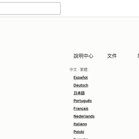
說明中心
文件
中文 - 繁體
:
Español
Deutsch
日本語
Português
Français
Nederlands
Italiano
Polski