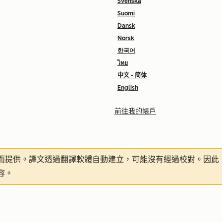
Svenska
Suomi
Dansk
Norsk
한국어
ไทย
中文 - 简体
English
前往我的帳戶
而提供。譯文透過翻譯軟體自動建立，可能沒有經過校對。因此
容。