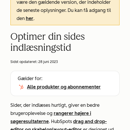
være den gældende version, der indeholder
de seneste oplysninger. Du kan få adgang til
den
her
.
Optimer din sides
indlæsningstid
Sidst opdateret:
28 juni 2023
Gælder for:
Alle produkter og abonnementer
Sider, der indlæses hurtigt, giver en bedre
brugeroplevelse og
rangerer højere i
søgeresultaterne
. HubSpots
drag and drop-
editor og
skabelonlayout-editor
er designet ud