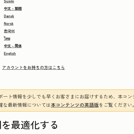
Suomi
中文 - 繁體
Dansk
Norsk
한국어
ไทย
中文 - 简体
English
アカウントをお持ちの方はこちら
ポート情報を少しでも早くお客さまにお届けするため、本コン
確な最新情報については
本コンテンツの英語版
をご覧ください
間を最適化する