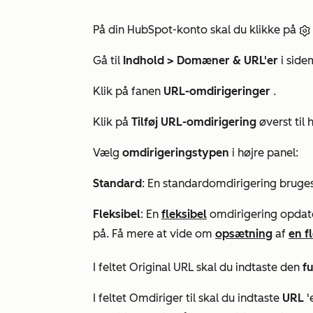
På din HubSpot-konto skal du klikke på
Gå til
Indhold
>
Domæner & URL'er
i side
Klik på fanen
URL-omdirigeringer
.
Klik på
Tilføj URL-omdirigering
øverst til 
Vælg
omdirigeringstypen
i højre panel:
Standard
: En standardomdirigering bruges 
Fleksibel
: En
fleksibel
omdirigering opdate
på. Få mere at vide om
opsætning
af
en f
I feltet
Original URL
skal du indtaste den
f
I feltet
Omdiriger til
skal du indtaste
URL
'