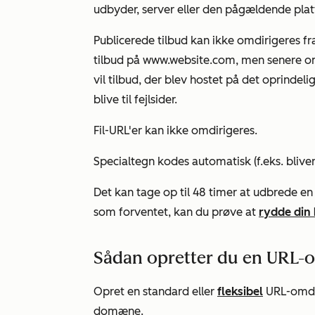
udbyder, server eller den pågældende pla
Publicerede tilbud kan ikke omdirigeres fra
tilbud på
www.website.com
, men senere o
vil tilbud, der blev hostet på det oprindel
blive til fejlsider.
Fil-URL'er kan ikke omdirigeres.
Specialtegn kodes automatisk (f.eks. blive
Det kan tage op til 48 timer at udbrede en
som forventet, kan du prøve at
rydde din
Sådan opretter du en URL-o
Opret en standard eller
fleksibel
URL-omdir
domæne.