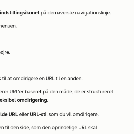
indstillingsikonet
på den øverste navigationslinje.
menuen.
højre.
til at omdirigere en URL til en anden.
rer URL'er baseret på den måde, de er struktureret
leksibel omdirigering
.
ulde URL
eller
URL-sti
, som du vil omdirigere.
en til den side, som den oprindelige URL skal