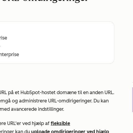
rise
e
Enterprise
n URL på et HubSpot-hostet domæne til en anden URL.
nnemgå og administrere URL-omdirigeringer. Du kan
med avancerede indstillinger.
re URL'er ved hjælp af
fleksible
eringer kan du
uploade omdirigeringer ved hjælp