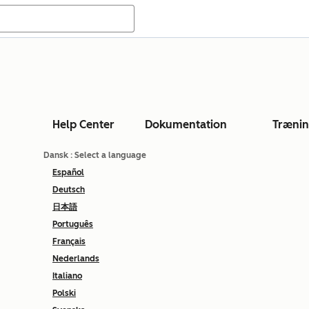
Help Center
Dokumentation
Træni
Dansk
: Select a language
Español
Deutsch
日本語
Português
Français
Nederlands
Italiano
Polski