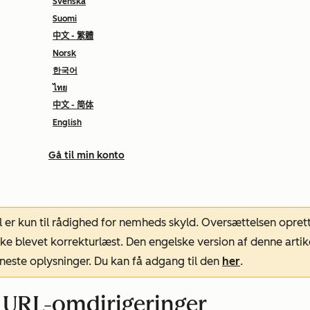
Svenska
Suomi
中文 - 繁體
Norsk
한국어
ไทย
中文 - 简体
English
Gå til min konto
l er kun til rådighed for nemheds skyld. Oversættelsen opret
ke blevet korrekturlæst. Den engelske version af denne artik
neste oplysninger. Du kan få adgang til den
her
.
 URL-omdirigeringer