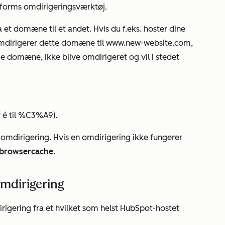
tforms omdirigeringsværktøj.
 et domæne til et andet. Hvis du f.eks. hoster dine
mdirigerer dette domæne til
www.new-website.com,
ige domæne, ikke blive omdirigeret og vil i stedet
r
é
til
%C3%A9
).
 omdirigering. Hvis en omdirigering ikke fungerer
 browsercache
.
mdirigering
igering fra et hvilket som helst HubSpot-hostet