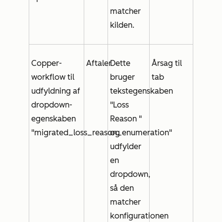
matcher
kilden.
Copper-
Aftaler
Dette
Årsag til
workflow til
bruger
tab
udfyldning af
tekstegenskaben
dropdown-
"
Loss
egenskaben
Reason
"
"migrated_loss_reason_enumeration"
og
udfylder
en
dropdown,
så den
matcher
konfigurationen