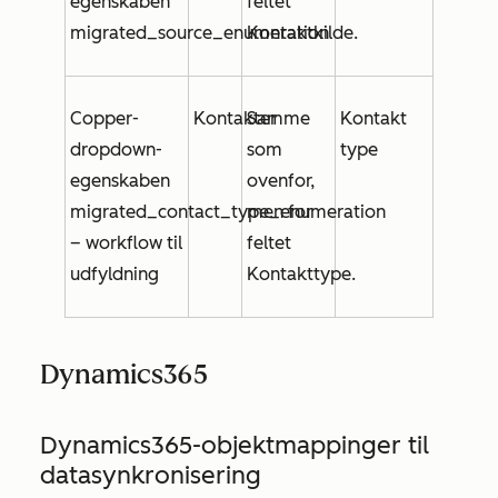
egenskaben
feltet
migrated_source_enumeration
Kontaktkilde
.
Copper-
Kontakter
Samme
Kontakt
dropdown-
som
type
egenskaben
ovenfor,
migrated_contact_type_enumeration
men for
– workflow til
feltet
udfyldning
Kontakttype
.
Dynamics365
Dynamics365-objektmappinger til
datasynkronisering