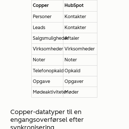
Copper
HubSpot
Personer
Kontakter
Leads
Kontakter
Salgsmuligheder
Aftaler
Virksomheder
Virksomheder
Noter
Noter
Telefonopkald
Opkald
Opgave
Opgaver
Mødeaktiviteter
Møder
Copper-datatyper til en
engangsoverførsel efter
synkronisering