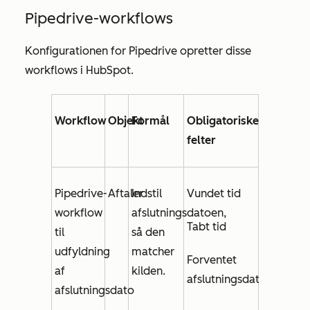
Pipedrive-workflows
Konfigurationen for Pipedrive opretter disse
workflows i HubSpot.
Workflow
Objekt
Formål
Obligatoriske
felter
Pipedrive-
Aftaler
Indstil
Vundet tid
workflow
afslutningsdatoen
,
Tabt tid
til
så
den
udfyldning
matcher
Forventet
af
kilden.
afslutningsdato
afslutningsdato