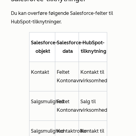
Du kan overføre følgende Salesforce-felter til
HubSpot-tilknytninger.
Salesforce-
Salesforce-
HubSpot-
objekt
data
tilknytning
Kontakt
Feltet
Kontakt til
Kontonavn
virksomhed
Salgsmulighed
Feltet
Salg til
Kontonavn
virksomhed
Salgsmulighed
Kontaktroller
Kontakt til