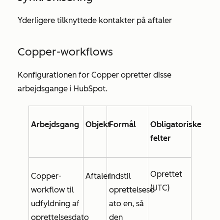
Yderligere tilknyttede kontakter på aftaler
Copper-workflows
Konfigurationen for Copper opretter disse
arbejdsgange i HubSpot.
Arbejdsgang
Objekt
Formål
Obligatoriske
felter
Oprettet
Copper-
Aftaler
Indstil
(UTC)
workflow til
oprettelsesd
udfyldning af
ato
en, så
oprettelsesdato
den