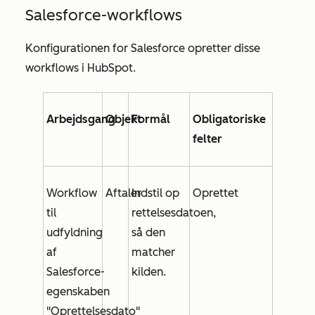
Salesforce-workflows
Konfigurationen for Salesforce opretter disse
workflows i HubSpot.
Arbejdsgang
Objekt
Formål
Obligatoriske
felter
Workflow
Aftaler
Indstil
op
Oprettet
til
rettelsesdatoen,
udfyldning
så den
af
matcher
Salesforce-
kilden.
egenskaben
"Oprettelsesdato"