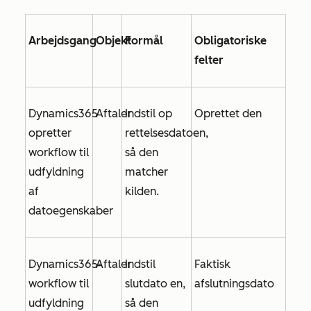
Arbejdsgang
Objekt
Formål
Obligatoriske
felter
Dynamics365
Aftaler
Indstil
op
Oprettet den
opretter
rettelsesdatoen,
workflow til
så den
udfyldning
matcher
af
kilden.
datoegenskaber
Dynamics365-
Aftaler
Indstil
Faktisk
workflow til
slutdato
en,
afslutningsdato
udfyldning
så den