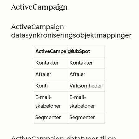
ActiveCampaign
ActiveCampaign-
datasynkroniseringsobjektmappinger
ActiveCampaign
HubSpot
Kontakter
Kontakter
Aftaler
Aftaler
Konti
Virksomheder
E-mail-
E-mail-
skabeloner
skabeloner
Segmenter
Segmenter
ActiveCampaign-datatyper til en