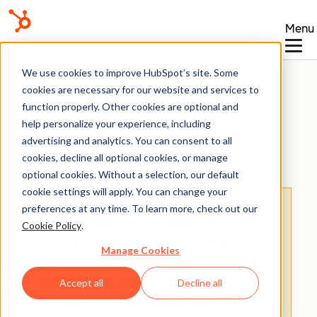
Menu
Vidensbase
We use cookies to improve HubSpot’s site. Some
cookies are necessary for our website and services to
function properly. Other cookies are optional and
help personalize your experience, including
advertising and analytics. You can consent to all
Integrationer
cookies, decline all optional cookies, or manage
optional cookies. Without a selection, our default
cookie settings will apply. You can change your
Bemærk:
Oversættelsen af denne artikel er
preferences at any time. To learn more, check out our
kun til rådighed for nemheds skyld.
Cookie Policy
.
Oversættelsen oprettes automatisk via en
Manage Cookies
oversættelsessoftware og er muligvis ikke
blevet korrekturlæst. Den engelske version
Accept all
Decline all
af denne artikel bør således anses for at