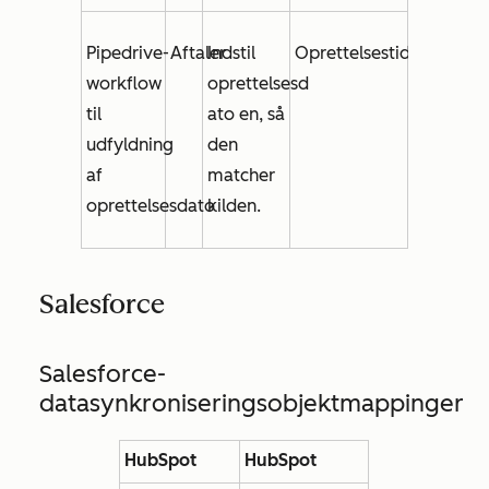
Pipedrive-
Aftaler
Indstil
Oprettelsestidspunkt
workflow
oprettelsesd
til
ato
en, så
udfyldning
den
af
matcher
oprettelsesdato
kilden.
Salesforce
Salesforce-
datasynkroniseringsobjektmappinger
HubSpot
HubSpot