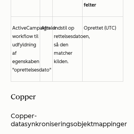
felter
ActiveCampaign-
Aftaler
Indstil
op
Oprettet (UTC)
workflow til
rettelsesdatoen,
udfyldning
så den
af
matcher
egenskaben
kilden.
"oprettelsesdato"
Copper
Copper-
datasynkroniseringsobjektmappinger