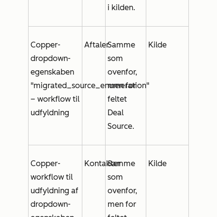
i kilden.
Copper-
Aftaler
Samme
Kilde
dropdown-
som
egenskaben
ovenfor,
"migrated_source_enumeration"
men for
– workflow til
feltet
udfyldning
Deal
Source
.
Copper-
Kontakter
Samme
Kilde
workflow til
som
udfyldning af
ovenfor,
dropdown-
men for