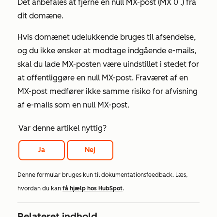
Det anbefales at fjerne en null MX-post (
MX 0 .
) fra
dit domæne.
Hvis domænet udelukkende bruges til afsendelse,
og du ikke ønsker at modtage indgående e-mails,
skal du lade MX-posten være uindstillet i stedet for
at offentliggøre en null MX-post. Fraværet af en
MX-post medfører ikke samme risiko for afvisning
af e-mails som en null MX-post.
Var denne artikel nyttig?
Ja
Nej
Denne formular bruges kun til dokumentationsfeedback. Læs,
hvordan du kan
få hjælp hos HubSpot
.
Relateret indhold