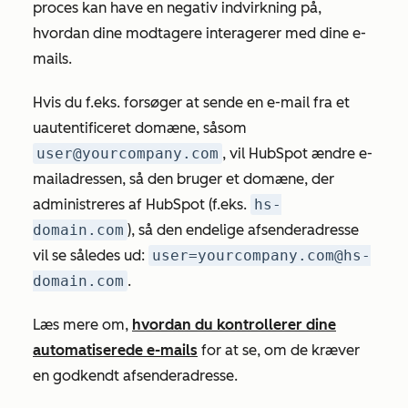
proces kan have en negativ indvirkning på,
hvordan dine modtagere interagerer med dine e-
mails.
Hvis du f.eks. forsøger at sende en e-mail fra et
uautentificeret domæne, såsom
user@yourcompany.com
, vil HubSpot ændre e-
mailadressen, så den bruger et domæne, der
administreres af HubSpot (f.eks.
hs-
domain.com
), så den endelige afsenderadresse
vil se således ud:
user=yourcompany.com@hs-
domain.com
.
Læs mere om,
hvordan du kontrollerer dine
automatiserede e-mails
for at se, om de kræver
en godkendt
afsenderadresse
.