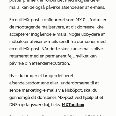
poster primært er forbundet med indgående e-
mails, kan de også påvirke afsendelsen af e-mails.
En null-MX-post, konfigureret som
MX 0 .
, fortæller
de modtagende mailservere, at dit domæne ikke
accepterer indgående e-mails. Nogle udbydere af
indbakker afviser e-mails sendt fra domæner med
en null-MX-post. Når dette sker, kan e-mails blive
returneret med en permanent fejl, hvilket kan
påvirke din afsenderreputation.
Hvis du bruger et brugerdefineret
afsendelsesdomæne eller -underdomæne til at
sende marketing-e-mails via HubSpot, skal du
gennemgå dit domænes MX-post ved hjælp af et
DNS-opslagsværktøj, f.eks.
MXToolbox
.