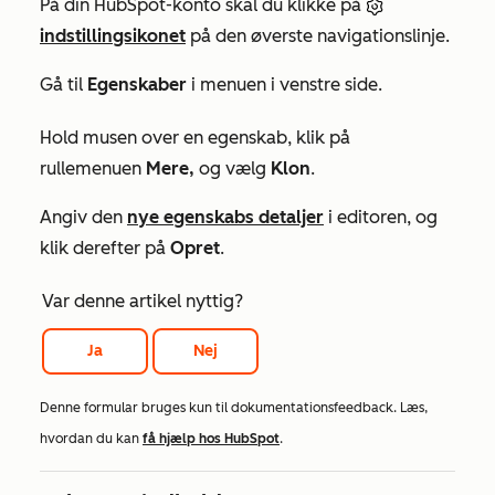
På din HubSpot-konto skal du klikke på
indstillingsikonet
på den øverste navigationslinje.
Gå til
Egenskaber
i menuen i venstre side.
Hold musen over en egenskab, klik på
rullemenuen
Mere,
og vælg
Klon
.
Angiv den
nye egenskabs detaljer
i editoren, og
klik derefter på
Opret
.
Var denne artikel nyttig?
Ja
Nej
Denne formular bruges kun til dokumentationsfeedback. Læs,
hvordan du kan
få hjælp hos HubSpot
.