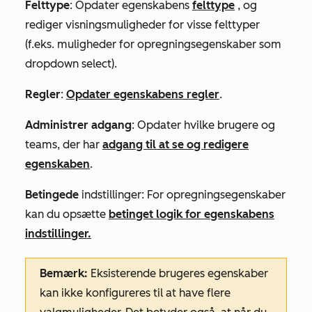
Felttype
: Opdater egenskabens
felttype
, og
rediger visningsmuligheder for visse felttyper
(f.eks. muligheder for opregningsegenskaber som
dropdown select).
Regler
:
Opdater egenskabens regler
.
Administrer adgang
: Opdater hvilke brugere og
teams, der har
adgang til at se og redigere
egenskaben
.
Betingede
indstillinger: For opregningsegenskaber
kan du opsætte
betinget logik for egenskabens
indstillinger.
Bemærk:
Eksisterende brugeres egenskaber
kan ikke konfigureres til at have flere