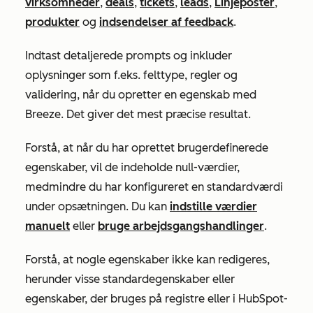
virksomheder
,
deals
,
tickets
,
leads
,
Linjeposter
,
produkter
og
indsendelser af feedback
.
Indtast detaljerede prompts og inkluder
oplysninger som f.eks. felttype, regler og
validering, når du opretter en egenskab med
Breeze. Det giver det mest præcise resultat.
Forstå, at når du har oprettet brugerdefinerede
egenskaber, vil de indeholde null-værdier,
medmindre du har konfigureret en standardværdi
under opsætningen. Du kan
indstille værdier
manuelt
eller
bruge arbejdsgangshandlinger
.
Forstå, at nogle egenskaber ikke kan redigeres,
herunder visse standardegenskaber eller
egenskaber, der bruges på registre eller i HubSpot-