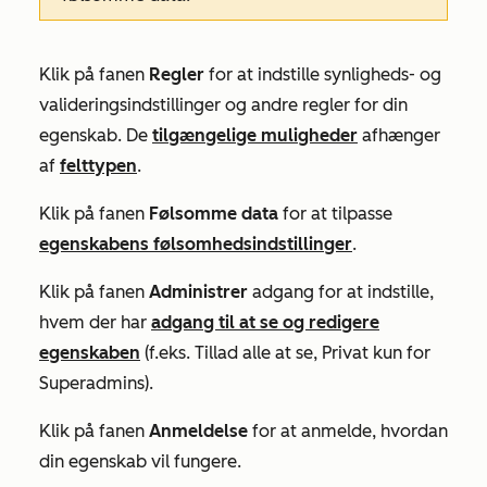
Klik på fanen
Regler
for at indstille synligheds- og
valideringsindstillinger og andre regler for din
egenskab. De
tilgængelige muligheder
afhænger
af
felttypen
.
Klik på fanen
Følsomme data
for at tilpasse
egenskabens følsomhedsindstillinger
.
Klik på fanen
Administrer
adgang for at indstille,
hvem der har
adgang til at se og redigere
egenskaben
(f.eks.
Tillad alle at se
,
Privat kun for
Superadmins
)
.
Klik på fanen
Anmeldelse
for at anmelde, hvordan
din egenskab vil fungere.