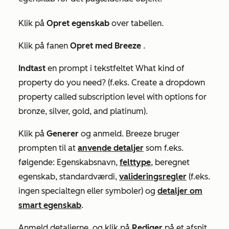
Klik på
Opret egenskab
over tabellen.
Klik på fanen
Opret med Breeze
.
Indtast
en prompt i tekstfeltet
What kind of
property do you need?
(f.eks. Create a dropdown
property called subscription level with options for
bronze, silver, gold, and platinum).
Klik på
Generer
og anmeld. Breeze bruger
prompten til at
anvende detaljer
som f.eks.
følgende: Egenskabsnavn,
felttype
, beregnet
egenskab, standardværdi,
valideringsregler
(f.eks.
ingen specialtegn eller symboler) og
detaljer om
smart egenskab
.
Anmeld detaljerne, og klik på
Rediger
på et afsnit