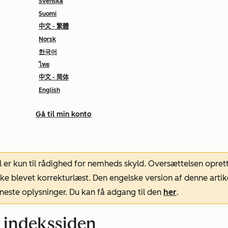
Svenska
Suomi
中文 - 繁體
Norsk
한국어
ไทย
中文 - 简体
English
Gå til min konto
l er kun til rådighed for nemheds skyld. Oversættelsen opret
ke blevet korrekturlæst. Den engelske version af denne artik
neste oplysninger. Du kan få adgang til den
her
.
 indekssiden