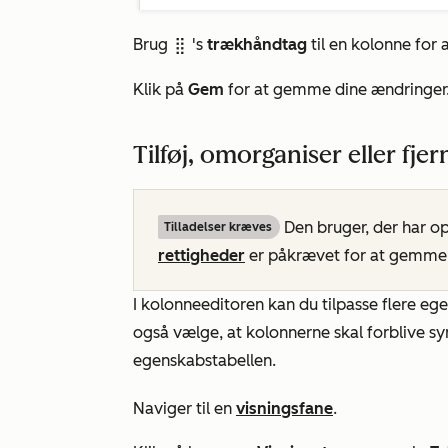
Brug
's
trækhåndtag
til en kolonne for 
dragHandle
Klik på
Gem
for at gemme dine ændringer
Tilføj, omorganiser eller fje
Den bruger, der har op
Tilladelser kræves
rettigheder
er påkrævet for at gemme 
I kolonneeditoren kan du tilpasse flere eg
også vælge, at kolonnerne skal forblive sy
egenskabstabellen.
Naviger til en
visningsfane
.