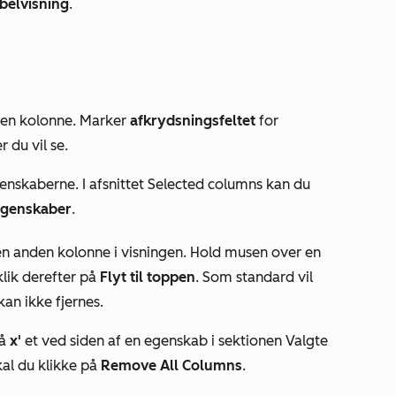
belvisning
.
m en kolonne. Marker
afkrydsningsfeltet
for
er
du vil se.
enskaberne. I afsnittet
Selected columns
kan du
genskaber
.
en anden kolonne i visningen. Hold musen over en
klik derefter på
Flyt til toppen
. Som standard vil
an ikke fjernes.
på
x'
et ved siden af en egenskab i sektionen Valgte
skal du klikke på
Remove All Columns
.