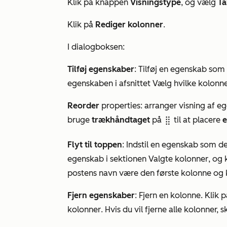
Klik på knappen
Visningstype
, og vælg
Ta
Klik på
Rediger kolonner
.
I dialogboksen:
Tilføj egenskaber
: Tilføj en egenskab so
egenskaben i afsnittet Vælg
hvilke kolonn
Reorder
properties: arranger visning af eg
bruge
trækhåndtaget
på
til at placere
e
dragHandle
Flyt til toppen
: Indstil en egenskab som d
egenskab i sektionen Valgte
kolonner
, og 
postens navn være den første kolonne og k
Fjern egenskaber
: Fjern en kolonne. Klik 
kolonner
. Hvis du vil fjerne alle kolonner, 