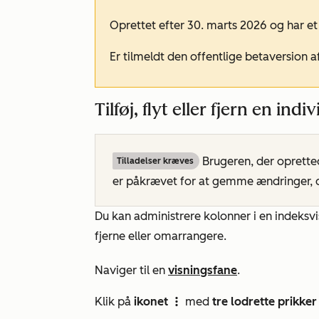
Oprettet efter 30. marts 2026 og har e
Er tilmeldt den offentlige betaversion a
Tilføj, flyt eller fjern en ind
Brugeren, der opretted
Tilladelser kræves
er påkrævet for at gemme ændringer, de
Du kan administrere kolonner i en indeksvis
fjerne eller omarrangere.
Naviger til en
visningsfane
.
Klik på
ikonet
med
tre lodrette prikker
verticalMenu