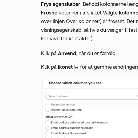
Frys egenskaber
: Behold kolonnerne længs
Frosne
kolonner
i afsnittet Valgte
kolonne
over linjen
Over kolonne(r) er frosset
. Det
visningsegenskab, så hvis du vælger
1,
fast
Fornavn for
kontakter).
Klik på
Anvend
, når du er færdig.
Klik på
ikonet
for at gemme ændringerne
saveEditableViewIcon