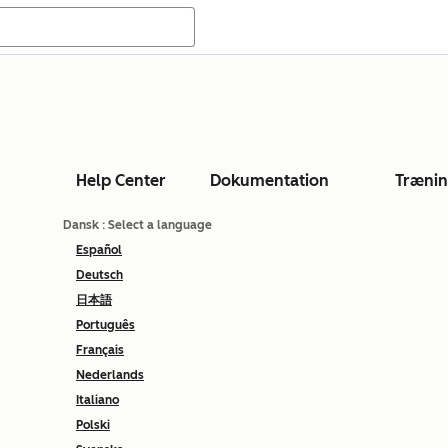
Help Center
Dokumentation
Træni
Dansk
: Select a language
Español
Deutsch
日本語
Português
Français
Nederlands
Italiano
Polski