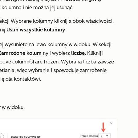
kolumną i nie można jej usunąć.
ekcji
Wybrane
kolumny kliknij
x
obok właściwości.
nij
Usuń wszystkie kolumny
.
ej wysunięte na lewo kolumny w widoku. W sekcji
Zamrożone kolum
ny i wybierz
liczbę
. Kliknij i
bove column(s) are frozen
. Wybrana liczba zawsze
tlania, więc wybranie
1
spowoduje zamrożenie
ię
dla kontaktów).
y w widoku.