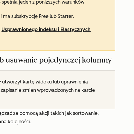
to spełnia jeden z poniższych warunków:
 i ma subskrypcję
Free
lub
Starter
.
a
Usprawnionego indeksu i Elastycznych
ub usuwanie pojedynczej kolumny
 utworzył kartę widoku lub uprawnienia
zapisania zmian wprowadzonych na karcie
zać za pomocą akcji takich jak sortowanie,
na kolejności.