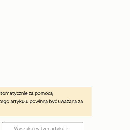
automatycznie za pomocą
tego artykułu powinna być uważana za