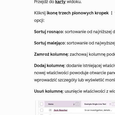
Przejdź do
karty
widoku.
Kliknij
ikonę
trzech pionowych kropek
verticalMenu
opcji:
Sortuj rosnąco
: sortowanie od najniższej 
Sortuj malejąco
: sortowanie od najwyższej
Zamroź kolumnę
: zachowaj kolumnę podcz
Dodaj kolumnę
: dodanie istniejącej właś
nowej właściwości powoduje otwarcie pane
wprowadzić szczegóły lub wyświetlić moni
Usuń kolumnę
: usunięcie właściwości z wi