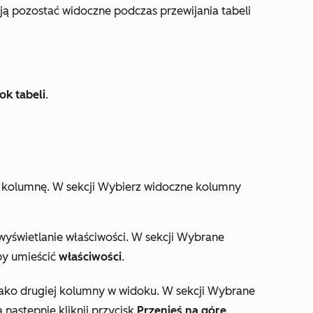
ą pozostać widoczne podczas przewijania tabeli
ok tabeli
.
o kolumnę. W sekcji
Wybierz widoczne kolumny
wyświetlanie właściwości. W sekcji
Wybrane
by umieścić
właściwości
.
 jako drugiej kolumny w widoku. W sekcji
Wybrane
następnie kliknij przycisk
Przenieś na górę
.