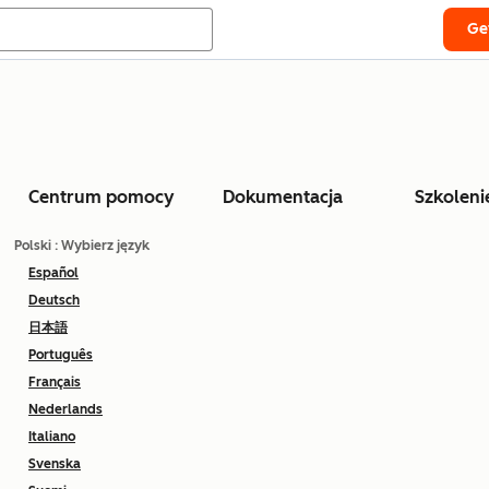
Ge
Centrum pomocy
Dokumentacja
Szkoleni
Polski
: Wybierz język
Español
Deutsch
日本語
Português
Français
Nederlands
Italiano
Svenska