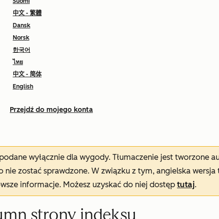
Suomi
中文 - 繁體
Dansk
Norsk
한국어
ไทย
中文 - 简体
English
Przejdź do mojego konta
t podane wyłącznie dla wygody. Tłumaczenie jest tworzone 
nie zostać sprawdzone. W związku z tym, angielska wersja 
owsze informacje. Możesz uzyskać do niej dostęp
tutaj
.
mn strony indeksu