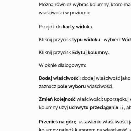
Można również wybrać kolumny, które maj
właściwości w poziomie.
Przejdź do
karty wid
oku.
Kliknij przycisk
typu widoku
i wybierz
Wid
Kliknij przycisk
Edytuj kolumny
.
W oknie dialogowym:
Dodaj właściwości
: dodaj właściwość jak
zaznacz
pole wyboru
właściwości.
Zmień kolejność
właściwości: uporządkuj 
kolumny
użyj
uchwytu przeciągania
, a
dragHandle
Przenieś na górę
: ustawienie właściwości
kolumny najedź kursorem na właściwość, a 