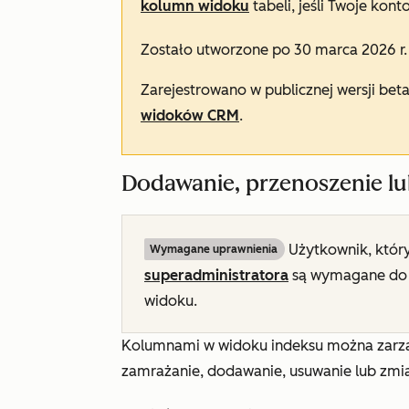
kolumn widoku
tabeli, jeśli Twoje kon
Zostało utworzone po 30 marca 2026 r.
Zarejestrowano w publicznej wersji bet
widoków CRM
.
Dodawanie, przenoszenie l
Użytkownik, który
Wymagane uprawnienia
superadministratora
są wymagane do 
widoku.
Kolumnami w widoku indeksu można zarząd
zamrażanie, dodawanie, usuwanie lub zmia