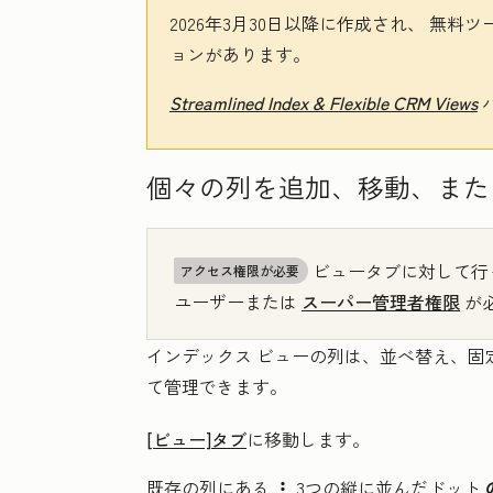
2026年3月30日以降に作成され、
無料
ツ
ョンがあります。
Streamlined Index & Flexible CRM Views
個々の列を追加、移動、また
ビュータブに対して行
アクセス権限が必要
ユーザーまたは
スーパー管理者権限
が
インデックス ビューの列は、並べ替え、固
て管理できます。
[ビュー]タブ
に移動します。
既存の列にある
3つの縦に並んだドット
verticalMenu