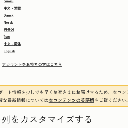
Suomi
中文 - 繁體
Dansk
Norsk
한국어
ไทย
中文 - 简体
English
アカウントをお持ちの方はこちら
ポート情報を少しでも早くお客さまにお届けするため、本コン
確な最新情報については
本コンテンツの英語版
をご覧ください
の列をカスタマイズする