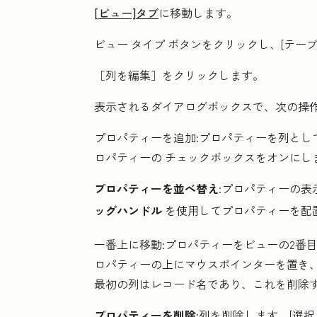
[ビュー]タブ
に移動します。
ビュー タイプ
ボタンをクリックし、[
テーブ
［列を編集］
をクリックします。
表示されるダイアログボックスで、次の操
プロパティーを追加
:プロパティーを列とし
ロパティーの
チェックボックスをオンにし
プロパティーを並べ替え
:プロパティーの表
ッグハンドル
を使用して
プロパティー
を配
一番上に移動
:プロパティーをビューの2番
ロパティーの上にマウスポインターを置き、
最初の列はレコード名であり、これを削除
プロパティーを削除
:列を削除します。
[選