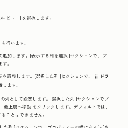
ル ビュー
] を選択します。
作を行います。
て追加します。[
表示する列を選択
]セクションで、プ
ます
。
示を調整します。
[選択した列
]セクションで、
ドラ
dragHandle
置します。
目の列として設定します。
[選択した列
]セクションでプ
[
最上層へ移動]
をクリックします。デフォルトでは、
することはできません。
択した列
]セクションで、プロパティーの横にある[
x
]を