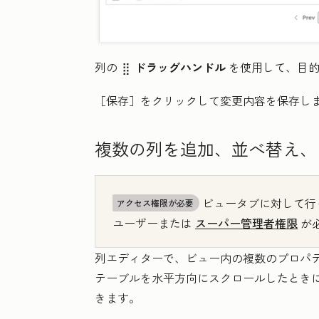
列の
ドラッグハンドル
を使用して、目的
dragHandle
［保存］
をクリックして変更内容を保存し
複数の列を追加、並べ替え、
ビュータブに対して行
アクセス権限が必要
ユーザーまたは
スーパー管理者権限
が
列エディターで、ビュー内の複数のプロパ
テーブルを水平方向にスクロールしたとき
きます。