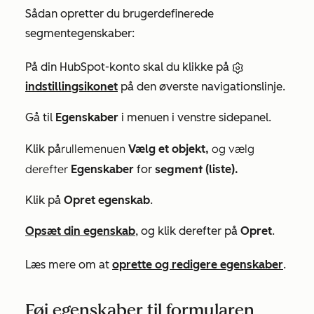
Sådan opretter du brugerdefinerede
segmentegenskaber:
På din HubSpot-konto skal du klikke på
indstillingsikonet
på den øverste navigationslinje.
Gå til
Egenskaber
i menuen i venstre sidepanel.
rullemenuen
og vælg
Klik på
Vælg et objekt,
derefter
segment
Egenskaber
for
(liste).
Klik på
Opret egenskab
.
Opsæt din egenskab
, og klik derefter på
Opret
.
Læs mere om at
oprette og redigere egenskaber
.
Føj egenskaber til formularen