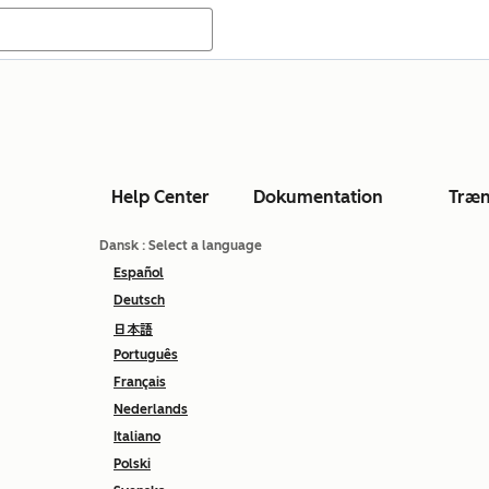
Help Center
Dokumentation
Træn
Dansk
: Select a language
Español
Deutsch
日本語
Português
Français
Nederlands
Italiano
Polski