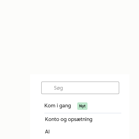
Kom i gang
Nyt
Konto og opsætning
AI