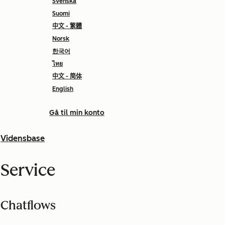
Svenska
Suomi
中文 - 繁體
Norsk
한국어
ไทย
中文 - 简体
English
Gå til min konto
Vidensbase
Service
Chatflows