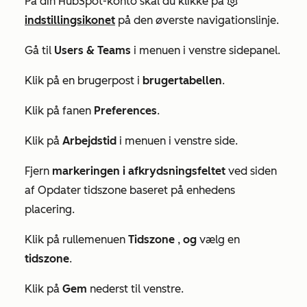
På din HubSpot-konto skal du klikke på
indstillingsikonet
på den øverste navigationslinje.
Gå til
Users & Teams
i menuen i venstre sidepanel.
Klik på en brugerpost i
brugertabellen
.
Klik på fanen
Preferences
.
Klik på
Arbejdstid
i menuen i venstre side.
Fjern
markeringen i afkrydsningsfeltet
ved siden
af
Opdater tidszone baseret på enhedens
placering.
Klik på rullemenuen
Tidszone
,
og
vælg en
tidszone
.
Klik på
Gem
nederst til venstre.