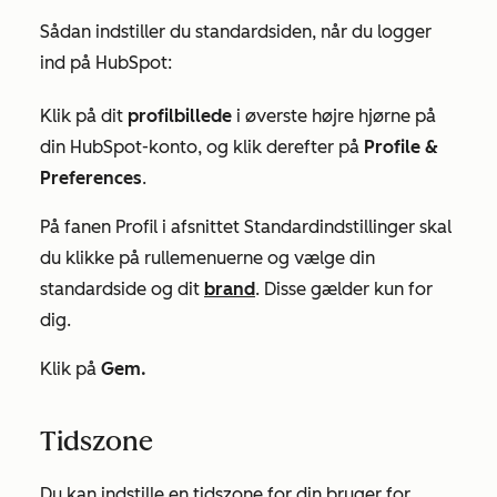
Sådan indstiller du standardsiden, når du logger
ind på HubSpot:
Klik på dit
profilbillede
i øverste højre hjørne på
din HubSpot-konto, og klik derefter på
Profile &
Preferences
.
På fanen
Profil
i afsnittet
Standardindstillinger
skal
du klikke på rullemenuerne og vælge din
standardside og dit
brand
. Disse gælder kun for
dig.
Klik på
Gem.
Tidszone
Du kan indstille en tidszone for din bruger for