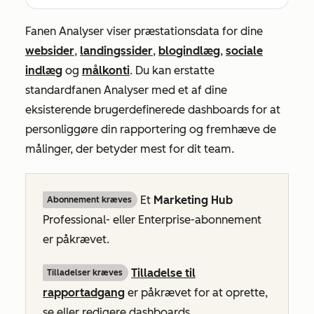
Fanen
Analyser
viser præstationsdata for dine
websider
,
landingssider
,
blogindlæg
,
sociale
indlæg
og
målkonti
. Du kan erstatte
standardfanen
Analyser
med et af dine
eksisterende brugerdefinerede dashboards for at
personliggøre din rapportering og fremhæve de
målinger, der betyder mest for dit team.
Et
Marketing Hub
Abonnement kræves
Professional-
eller
Enterprise-abonnement
er påkrævet.
Tilladelse til
Tilladelser kræves
rapportadgang
er påkrævet for at oprette,
se eller redigere dashboards.