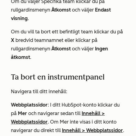
Om du väljer
Specifika team
klickar du på
rullgardinsmenyn
Åtkomst
och väljer
Endast
visning
.
Om du vill ta bort ett befintligt team klickar du på
X
bredvid teamnamnet eller klickar på
rullgardinsmenyn
Åtkomst
och väljer
Ingen
åtkomst
.
Ta bort en instrumentpanel
Navigera till ditt innehåll:
Webbplatssidor
: I ditt HubSpot-konto klickar du
på
Mer
och navigerar sedan till
Innehåll
>
Webbplatssidor
. Om
Mer
inte visas i ditt konto
navigerar du direkt till
Innehåll
>
Webbplatssidor
.