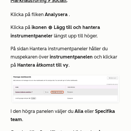
Marknadsföring
>
Socialt
.
Klicka på fliken
Analysera
.
Klicka på
ikonen
Lägg till och hantera
settingsIcon
instrumentpaneler
längst upp till höger.
På sidan
Hantera
instrumentpaneler håller du
muspekaren över
instrumentpanelen
och klickar
på
Hantera åtkomst till vy
.
I den högra panelen väljer du
Alla
eller
Specifika
team
.