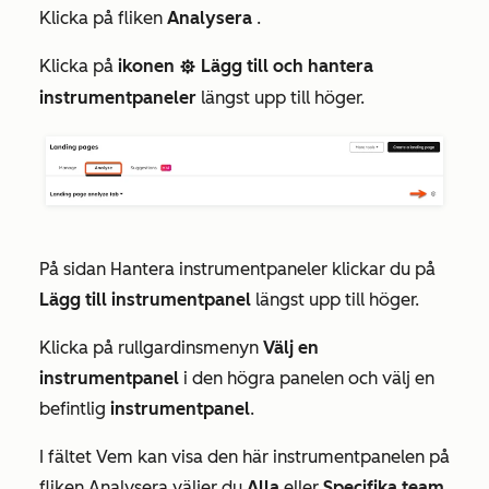
Klicka på fliken
Analysera
.
Klicka på
ikonen
Lägg till och hantera
settingsIcon
instrumentpaneler
längst upp till höger.
På sidan
Hantera
instrumentpaneler klickar du på
Lägg till instrumentpanel
längst upp till höger.
Klicka på rullgardinsmenyn
Välj en
instrumentpanel
i den högra panelen och välj en
befintlig
instrumentpanel
.
I fältet
Vem kan visa den här instrumentpanelen på
fliken Analysera
väljer du
Alla
eller
Specifika team
.