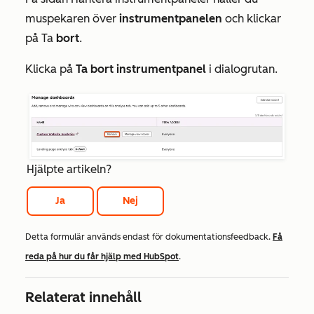
muspekaren över
instrumentpanelen
och klickar
på Ta
bort
.
Klicka på
Ta bort instrumentpanel
i dialogrutan.
Hjälpte artikeln?
Ja
Nej
Detta formulär används endast för dokumentationsfeedback.
Få
reda på hur du får hjälp med HubSpot
.
Relaterat innehåll