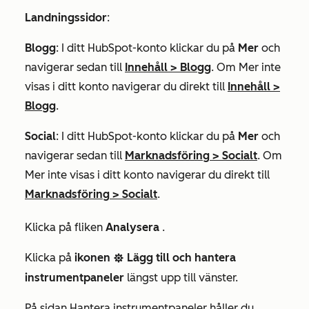
Landningssidor
:
Blogg
: I ditt HubSpot-konto klickar du på
Mer
och
navigerar sedan till
Innehåll
>
Blogg
. Om
Mer
inte
visas i ditt konto navigerar du direkt till
Innehåll
>
Blogg
.
Social
: I ditt HubSpot-konto klickar du på
Mer
och
navigerar sedan till
Marknadsföring
>
Socialt
. Om
Mer
inte visas i ditt konto navigerar du direkt till
Marknadsföring
>
Socialt
.
Klicka på fliken
Analysera
.
Klicka på
ikonen
Lägg till och hantera
settingsIcon
instrumentpaneler
längst upp till vänster.
På sidan
Hantera
instrumentpaneler håller du