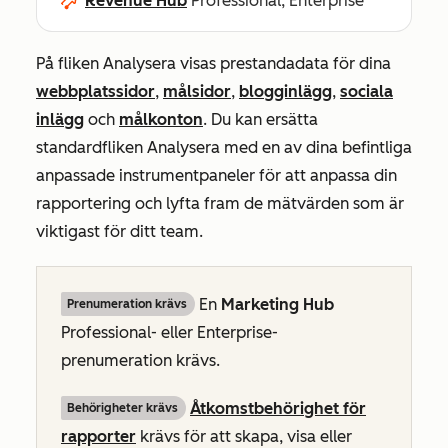
Revenue Hub
Professional, Enterprise
På fliken
Analysera
visas prestandadata för dina
webbplatssidor
,
målsidor
,
blogginlägg
,
sociala
inlägg
och
målkonton
. Du kan ersätta
standardfliken
Analysera
med en av dina befintliga
anpassade instrumentpaneler för att anpassa din
rapportering och lyfta fram de mätvärden som är
viktigast för ditt team.
En
Marketing Hub
Prenumeration krävs
Professional-
eller
Enterprise-
prenumeration
krävs.
Åtkomstbehörighet för
Behörigheter krävs
rapporter
krävs för att skapa, visa eller