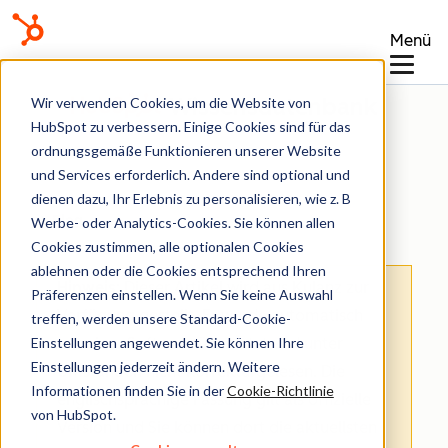
Menü
Wissensdatenbank
Wir verwenden Cookies, um die Website von
HubSpot zu verbessern. Einige Cookies sind für das
ordnungsgemäße Funktionieren unserer Website
und Services erforderlich. Andere sind optional und
dienen dazu, Ihr Erlebnis zu personalisieren, wie z. B
Blog
Werbe- oder Analytics-Cookies. Sie können allen
Cookies zustimmen, alle optionalen Cookies
ablehnen oder die Cookies entsprechend Ihren
Hinweis
: Dieser Artikel wird aus Kulanz zur
Präferenzen einstellen. Wenn Sie keine Auswahl
Verfügung gestellt.
Er wurde automatisch
treffen, werden unsere Standard-Cookie-
Einstellungen angewendet. Sie können Ihre
mit einer Software übersetzt und unter
Einstellungen jederzeit ändern. Weitere
Umständen nicht korrekturgelesen. Die
Informationen finden Sie in der
Cookie-Richtlinie
englischsprachige Fassung gilt als offizielle
von HubSpot.
Version und Sie können dort die aktuellsten