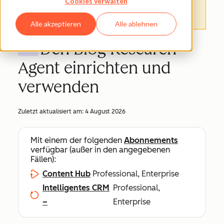
Cookies verwalten
Informationen finden.
Hier können Sie
darauf zugreifen
.
Alle akzeptieren
Alle ablehnen
Den Blog Research
BETA
Agent einrichten und
verwenden
Zuletzt aktualisiert am:
4 August 2026
Mit einem der folgenden
Abonnements
verfügbar (außer in den angegebenen
Fällen):
Content Hub
Professional, Enterprise
Intelligentes CRM
Professional,
–
Enterprise