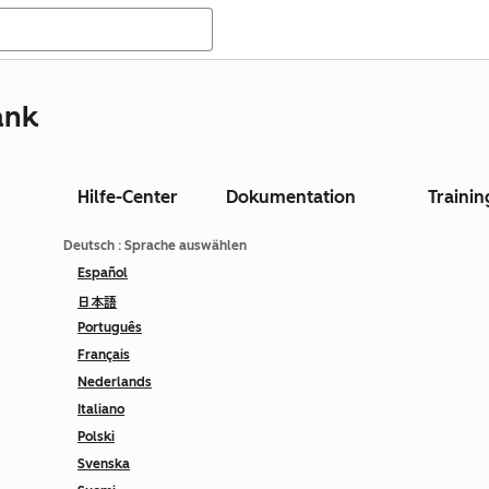
ank
Hilfe-Center
Dokumentation
Trainin
Deutsch
: Sprache auswählen
Español
日本語
Português
Français
Nederlands
Italiano
Polski
Svenska