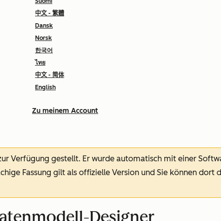
Suomi
中文 - 繁體
Dansk
Norsk
한국어
ไทย
中文 - 简体
English
Zu meinem Account
 zur Verfügung gestellt.
Er wurde automatisch mit einer Soft
chige Fassung gilt als offizielle Version und Sie können dort 
atenmodell-Designer