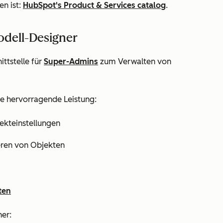
n ist:
HubSpot's Product & Services catalog
.
dell-Designer
ttstelle für
Super-Admins
zum Verwalten von
ne hervorragende Leistung:
ekteinstellungen
eren von Objekten
ten
er: