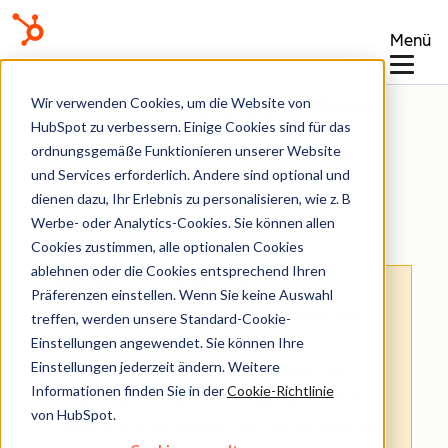
Menü
Wissensdatenbank
Wir verwenden Cookies, um die Website von
HubSpot zu verbessern. Einige Cookies sind für das
ordnungsgemäße Funktionieren unserer Website
und Services erforderlich. Andere sind optional und
dienen dazu, Ihr Erlebnis zu personalisieren, wie z. B
Formulare
Werbe- oder Analytics-Cookies. Sie können allen
Cookies zustimmen, alle optionalen Cookies
ablehnen oder die Cookies entsprechend Ihren
Hinweis
: Dieser Artikel wird aus Kulanz zur
Präferenzen einstellen. Wenn Sie keine Auswahl
Verfügung gestellt.
Er wurde automatisch
treffen, werden unsere Standard-Cookie-
Einstellungen angewendet. Sie können Ihre
mit einer Software übersetzt und unter
Einstellungen jederzeit ändern. Weitere
Umständen nicht korrekturgelesen. Die
Informationen finden Sie in der
Cookie-Richtlinie
englischsprachige Fassung gilt als offizielle
von HubSpot.
Version und Sie können dort die aktuellsten