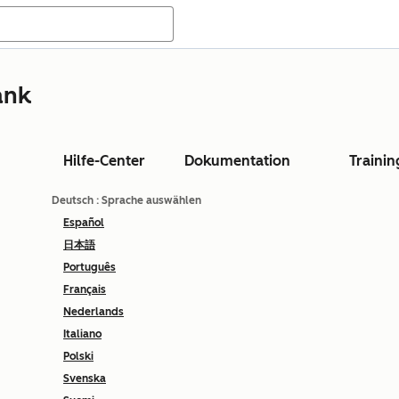
ank
Hilfe-Center
Dokumentation
Trainin
Deutsch
: Sprache auswählen
Español
日本語
Português
Français
Nederlands
Italiano
Polski
Svenska