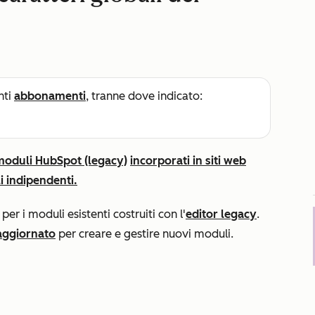
nti
abbonamenti
, tranne dove indicato:
moduli HubSpot (legacy)
incorporati in siti web
 indipendenti.
er i moduli esistenti costruiti con l'
editor legacy
.
 aggiornato
per creare e gestire nuovi moduli.