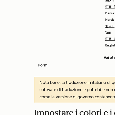
Suomi
中文 -
Dansk
Norsk
한국어
ไทย
中文 -
Englis
Vai al
Form
Nota bene: la traduzione in italiano di
software di traduzione e potrebbe non es
come la versione di governo contenente 
Impostare i colori e i 