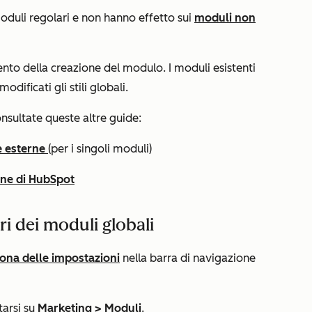
oduli regolari e non hanno effetto sui
moduli non
ento della creazione del modulo. I moduli esistenti
ficati gli stili globali.
onsultate queste altre guide:
e esterne
(per i singoli moduli)
ine di HubSpot
eri dei moduli globali
cona delle impostazioni
nella barra di navigazione
tarsi su
Marketing
>
Moduli
.