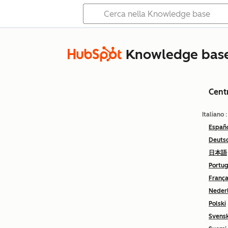
Knowledge bas
Cent
Italiano
Españ
Deuts
日本語
Portu
França
Neder
Polski
Svens