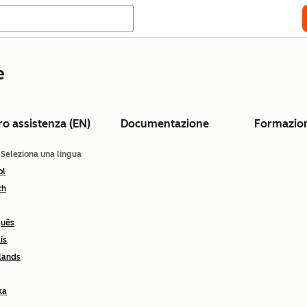
e
ro assistenza (EN)
Documentazione
Formazio
: Seleziona una lingua
ol
ch
guês
is
lands
ka