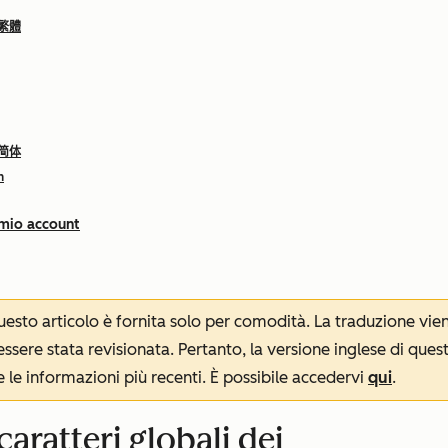
 繁體
 简体
h
 mio account
 questo articolo è fornita solo per comodità. La traduzione v
sere stata revisionata. Pertanto, la versione inglese di ques
le informazioni più recenti. È possibile accedervi
qui
.
caratteri globali dei