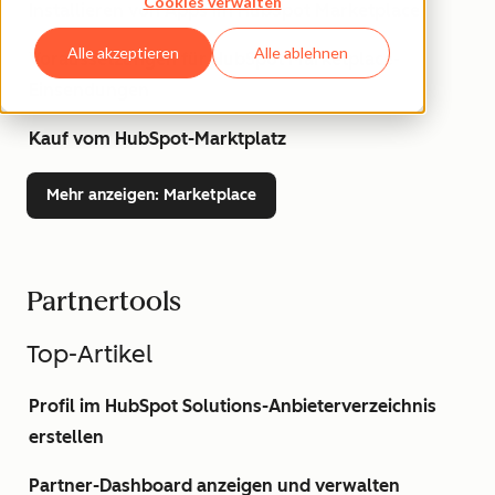
Cookies verwalten
Installieren von Apps im HubSpot Marketplace
Alle akzeptieren
Alle ablehnen
Voraussetzungen für HubSpot Marketplace-
Einsendungen
Kauf vom HubSpot-Marktplatz
Mehr anzeigen
: Marketplace
Partnertools
Top-Artikel
Profil im HubSpot Solutions-Anbieterverzeichnis
erstellen
Partner-Dashboard anzeigen und verwalten