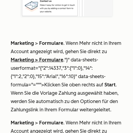
Marketing
>
Formulare
. Wenn
Mehr
nicht in Ihrem
Account angezeigt wird, gehen Sie direkt zu
Marketing
>
Formulare
."}" data-sheets-
userformat="{"2":14337,"3":{"1":0},"14":
{"1":2,"2":0},"15":"Arial","16":10}" data-sheets-
formula="=""">Klicken Sie oben rechts auf
Start
.
Wenn Sie die Vorlage
Zahlung
ausgewählt haben,
werden Sie automatisch zu den Optionen für den
Zahlungslink in Ihrem Formular weitergeleitet.
Marketing
>
Formulare
. Wenn
Mehr
nicht in Ihrem
Account angezeigt wird, gehen Sie direkt zu