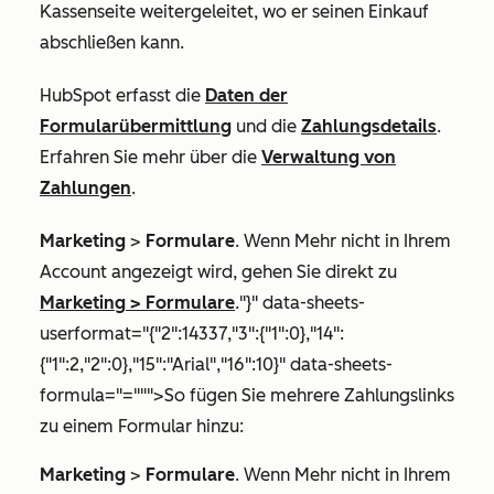
Kassenseite weitergeleitet, wo er seinen Einkauf
abschließen kann.
HubSpot erfasst die
Daten der
Formularübermittlung
und die
Zahlungsdetails
.
Erfahren Sie mehr über die
Verwaltung von
Zahlungen
.
Marketing
>
Formulare
. Wenn
Mehr
nicht in Ihrem
Account angezeigt wird, gehen Sie direkt zu
Marketing
>
Formulare
."}" data-sheets-
userformat="{"2":14337,"3":{"1":0},"14":
{"1":2,"2":0},"15":"Arial","16":10}" data-sheets-
formula="=""">So fügen Sie mehrere Zahlungslinks
zu einem Formular hinzu:
Marketing
>
Formulare
. Wenn
Mehr
nicht in Ihrem