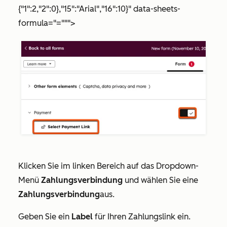
{"1":2,"2":0},"15":"Arial","16":10}" data-sheets-
formula="=""">
Klicken Sie im linken Bereich auf das Dropdown-
Menü
Zahlungsverbindung
und wählen Sie eine
Zahlungsverbindung
aus.
Geben Sie ein
Label
für Ihren Zahlungslink ein.