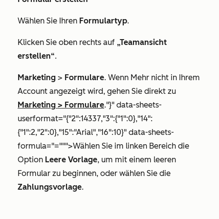
Wählen Sie Ihren
Formulartyp
.
Klicken Sie oben rechts auf
„Teamansicht
erstellen“
.
Marketing
>
Formulare
. Wenn
Mehr
nicht in Ihrem
Account angezeigt wird, gehen Sie direkt zu
Marketing
>
Formulare
."}" data-sheets-
userformat="{"2":14337,"3":{"1":0},"14":
{"1":2,"2":0},"15":"Arial","16":10}" data-sheets-
formula="=""">Wählen Sie im linken Bereich die
Option
Leere Vorlage
, um mit einem leeren
Formular zu beginnen, oder wählen Sie die
Zahlungsvorlage
.