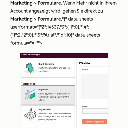
Marketing
>
Formulare
. Wenn
Mehr
nicht in Ihrem
Account angezeigt wird, gehen Sie direkt zu
Marketing
>
Formulare
."}" data-sheets-
userformat="{"2":14337,"3":{"1":0},"14":
{"1":2,"2":0},"15":"Arial","16":10}" data-sheets-
formula="=""">