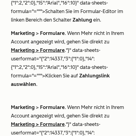
{"1":2,"2":0},"15":"Arial","16":10}" data-sheets-
formula="=""">Schalten Sie im Formular-Editor im
linken Bereich den Schalter
Zahlung
ein.
Marketing
>
Formulare
. Wenn
Mehr
nicht in Ihrem
Account angezeigt wird, gehen Sie direkt zu
Marketing
>
Formulare
."}" data-sheets-
userformat="{"2":14337,"3":{"1":0},"14":
{"1":2,"2":0},"15":"Arial","16":10}" data-sheets-
formula="=""">Klicken Sie auf
Zahlungslink
auswählen
.
Marketing
>
Formulare
. Wenn
Mehr
nicht in Ihrem
Account angezeigt wird, gehen Sie direkt zu
Marketing
>
Formulare
."}" data-sheets-
userformat="{"2":14337,"3":{"1":0},"14":