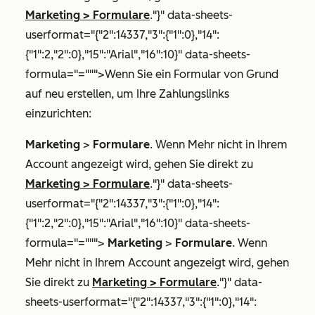
Marketing
>
Formulare
."}" data-sheets-
userformat="{"2":14337,"3":{"1":0},"14":
{"1":2,"2":0},"15":"Arial","16":10}" data-sheets-
formula="=""">Wenn Sie ein Formular von Grund
auf neu erstellen, um Ihre Zahlungslinks
einzurichten:
Marketing
>
Formulare
. Wenn
Mehr
nicht in Ihrem
Account angezeigt wird, gehen Sie direkt zu
Marketing
>
Formulare
."}" data-sheets-
userformat="{"2":14337,"3":{"1":0},"14":
{"1":2,"2":0},"15":"Arial","16":10}" data-sheets-
formula="=""">
Marketing
>
Formulare
. Wenn
Mehr
nicht in Ihrem Account angezeigt wird, gehen
Sie direkt zu
Marketing
>
Formulare
."}" data-
sheets-userformat="{"2":14337,"3":{"1":0},"14":