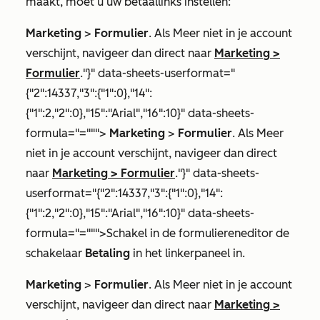
maakt, moet u uw betaallinks instellen:
Marketing
>
Formulier
. Als
Meer
niet in je account
verschijnt, navigeer dan direct naar
Marketing
>
Formulier
."}" data-sheets-userformat="
{"2":14337,"3":{"1":0},"14":
{"1":2,"2":0},"15":"Arial","16":10}" data-sheets-
formula="=""">
Marketing
>
Formulier
. Als
Meer
niet in je account verschijnt, navigeer dan direct
naar
Marketing
>
Formulier
."}" data-sheets-
userformat="{"2":14337,"3":{"1":0},"14":
{"1":2,"2":0},"15":"Arial","16":10}" data-sheets-
formula="=""">Schakel in de formuliereneditor de
schakelaar
Betaling
in het linkerpaneel in.
Marketing
>
Formulier
. Als
Meer
niet in je account
verschijnt, navigeer dan direct naar
Marketing
>