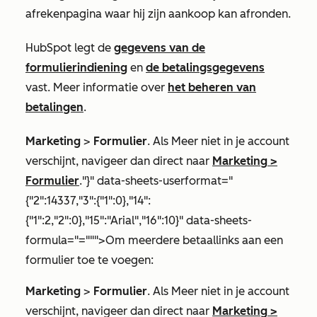
afrekenpagina waar hij zijn aankoop kan afronden.
HubSpot legt de
gegevens van de
formulierindiening
en
de betalingsgegevens
vast. Meer informatie over
het beheren van
betalingen
.
Marketing
>
Formulier
. Als
Meer
niet in je account
verschijnt, navigeer dan direct naar
Marketing
>
Formulier
."}" data-sheets-userformat="
{"2":14337,"3":{"1":0},"14":
{"1":2,"2":0},"15":"Arial","16":10}" data-sheets-
formula="=""">Om meerdere betaallinks aan een
formulier toe te voegen:
Marketing
>
Formulier
. Als
Meer
niet in je account
verschijnt, navigeer dan direct naar
Marketing
>