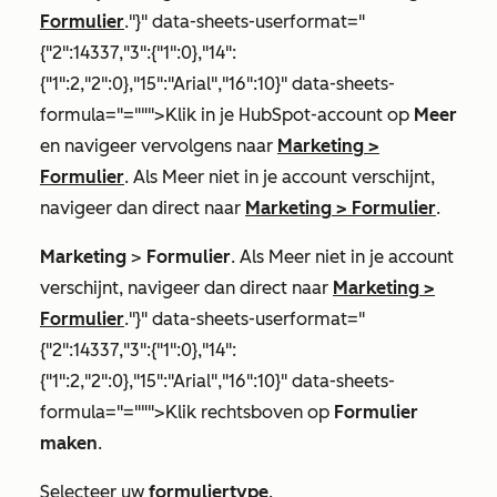
Formulier
."}" data-sheets-userformat="
{"2":14337,"3":{"1":0},"14":
{"1":2,"2":0},"15":"Arial","16":10}" data-sheets-
formula="=""">Klik in je HubSpot-account op
Meer
en navigeer vervolgens naar
Marketing
>
Formulier
. Als
Meer
niet in je account verschijnt,
navigeer dan direct naar
Marketing
>
Formulier
.
Marketing
>
Formulier
. Als
Meer
niet in je account
verschijnt, navigeer dan direct naar
Marketing
>
Formulier
."}" data-sheets-userformat="
{"2":14337,"3":{"1":0},"14":
{"1":2,"2":0},"15":"Arial","16":10}" data-sheets-
formula="=""">Klik rechtsboven op
Formulier
maken
.
Selecteer uw
formuliertype
.