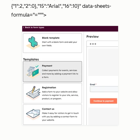
{"1":2,"2":0},"15":"Arial","16":10}" data-sheets-
formula="=""">