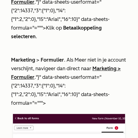
Formulier
."}" data-sheets-userformat="
{"2":14337,"3":{"1":0},"14":
{"1":2,"2":0},"15":"Arial","16":10}" data-sheets-
formula="=""">Klik op
Betaalkoppeling
selecteren
.
Marketing
>
Formulier
. Als
Meer
niet in je account
verschijnt, navigeer dan direct naar
Marketing
>
Formulier
."}" data-sheets-userformat="
{"2":14337,"3":{"1":0},"14":
{"1":2,"2":0},"15":"Arial","16":10}" data-sheets-
formula="=""">