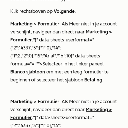
Klik rechtsboven op
Volgende
.
Marketing
>
Formulier
. Als
Meer
niet in je account
verschijnt, navigeer dan direct naar
Marketing
>
Formulier
."}" data-sheets-userformat="
{"2":14337,"3":{"1":0},"14":
{"1":2,"2":0},"15":"Arial","16":10}" data-sheets-
formula="=""">Selecteer in het linker paneel
Blanco sjabloon
om met een leeg formulier te
beginnen of selecteer het sjabloon
Betaling
.
Marketing
>
Formulier
. Als
Meer
niet in je account
verschijnt, navigeer dan direct naar
Marketing
>
Formulier
."}" data-sheets-userformat="
{"2":14337,"3":{"1":0},"14":