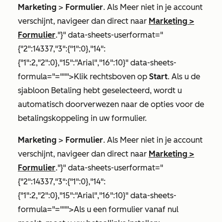
Marketing
>
Formulier
. Als
Meer
niet in je account
verschijnt, navigeer dan direct naar
Marketing
>
Formulier
."}" data-sheets-userformat="
{"2":14337,"3":{"1":0},"14":
{"1":2,"2":0},"15":"Arial","16":10}" data-sheets-
formula="=""">Klik rechtsboven op
Start
. Als u de
sjabloon
Betaling
hebt geselecteerd, wordt u
automatisch doorverwezen naar de opties voor de
betalingskoppeling in uw formulier.
Marketing
>
Formulier
. Als
Meer
niet in je account
verschijnt, navigeer dan direct naar
Marketing
>
Formulier
."}" data-sheets-userformat="
{"2":14337,"3":{"1":0},"14":
{"1":2,"2":0},"15":"Arial","16":10}" data-sheets-
formula="=""">Als u een formulier vanaf nul