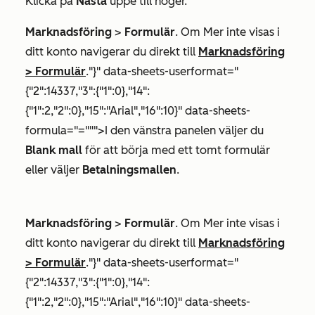
Klicka på
Nästa
uppe till höger.
Marknadsföring
>
Formulär
. Om
Mer
inte visas i
ditt konto navigerar du direkt till
Marknadsföring
>
Formulär
."}" data-sheets-userformat="
{"2":14337,"3":{"1":0},"14":
{"1":2,"2":0},"15":"Arial","16":10}" data-sheets-
formula="=""">I den vänstra panelen väljer du
Blank mall
för att börja med ett tomt formulär
eller väljer
Betalningsmallen
.
Marknadsföring
>
Formulär
. Om
Mer
inte visas i
ditt konto navigerar du direkt till
Marknadsföring
>
Formulär
."}" data-sheets-userformat="
{"2":14337,"3":{"1":0},"14":
{"1":2,"2":0},"15":"Arial","16":10}" data-sheets-