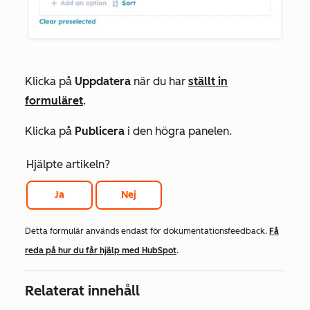
Klicka på
Uppdatera
när du har
ställt in
formuläret
.
Klicka på
Publicera
i den högra panelen.
Hjälpte artikeln?
Ja
Nej
Detta formulär används endast för dokumentationsfeedback.
Få
reda på hur du får hjälp med HubSpot
.
Relaterat innehåll