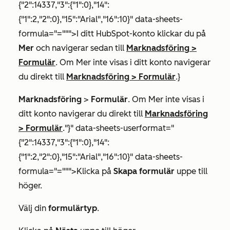
{"2":14337,"3":{"1":0},"14":
{"1":2,"2":0},"15":"Arial","16":10}" data-sheets-
formula="=""">I ditt HubSpot-konto klickar du på
Mer
och navigerar sedan till
Marknadsföring
>
Formulär
. Om
Mer
inte visas i ditt konto navigerar
du direkt till
Marknadsföring
>
Formulär
.}
Marknadsföring
>
Formulär
. Om
Mer
inte visas i
ditt konto navigerar du direkt till
Marknadsföring
>
Formulär
."}" data-sheets-userformat="
{"2":14337,"3":{"1":0},"14":
{"1":2,"2":0},"15":"Arial","16":10}" data-sheets-
formula="=""">Klicka på
Skapa formulär
uppe till
höger.
Välj din
formulärtyp
.