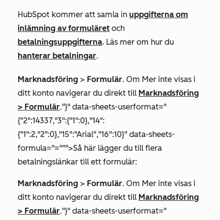
HubSpot kommer att samla in
uppgifterna om
inlämning av formuläret
och
betalningsuppgifterna
. Läs mer om hur du
hanterar betalningar
.
Marknadsföring
>
Formulär
. Om
Mer
inte visas i
ditt konto navigerar du direkt till
Marknadsföring
>
Formulär
."}" data-sheets-userformat="
{"2":14337,"3":{"1":0},"14":
{"1":2,"2":0},"15":"Arial","16":10}" data-sheets-
formula="=""">Så här lägger du till flera
betalningslänkar till ett formulär:
Marknadsföring
>
Formulär
. Om
Mer
inte visas i
ditt konto navigerar du direkt till
Marknadsföring
>
Formulär
."}" data-sheets-userformat="