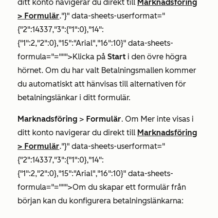
ditt konto navigerar du direkt till
Marknadsföring
>
Formulär
."}" data-sheets-userformat="
{"2":14337,"3":{"1":0},"14":
{"1":2,"2":0},"15":"Arial","16":10}" data-sheets-
formula="=""">Klicka på
Start
i den övre högra
hörnet. Om du har valt
Betalningsmallen
kommer
du automatiskt att hänvisas till alternativen för
betalningslänkar i ditt formulär.
Marknadsföring
>
Formulär
. Om
Mer
inte visas i
ditt konto navigerar du direkt till
Marknadsföring
>
Formulär
."}" data-sheets-userformat="
{"2":14337,"3":{"1":0},"14":
{"1":2,"2":0},"15":"Arial","16":10}" data-sheets-
formula="=""">Om du skapar ett formulär från
början kan du konfigurera betalningslänkarna: