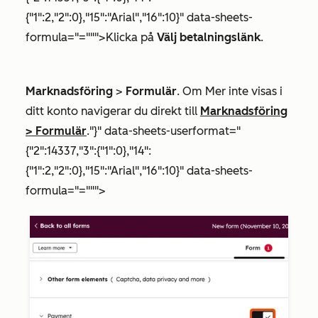
{"1":2,"2":0},"15":"Arial","16":10}" data-sheets-
formula="=""">Klicka på
Välj betalningslänk
.
Marknadsföring
>
Formulär
. Om
Mer
inte visas i
ditt konto navigerar du direkt till
Marknadsföring
>
Formulär
."}" data-sheets-userformat="
{"2":14337,"3":{"1":0},"14":
{"1":2,"2":0},"15":"Arial","16":10}" data-sheets-
formula="=""">