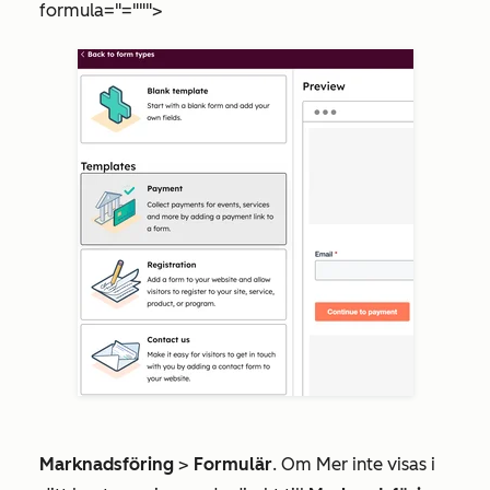
formula="=""">
Marknadsföring
>
Formulär
. Om
Mer
inte visas i